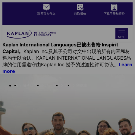
Skip
to
联系官方代办
获取报价
下载手册和报价
main
content
MENU
Kaplan International Languages已被出售给 Inspirit
Capital。
Kaplan Inc.及其子公司对文中出现的所有内容和材
料均予以否认。KAPLAN INTERNATIONAL LANGUAGES品
牌的使用需遵守由Kaplan Inc.授予的过渡性许可协议。
Learn
more
游学目的地
語言學校
英国
利物浦