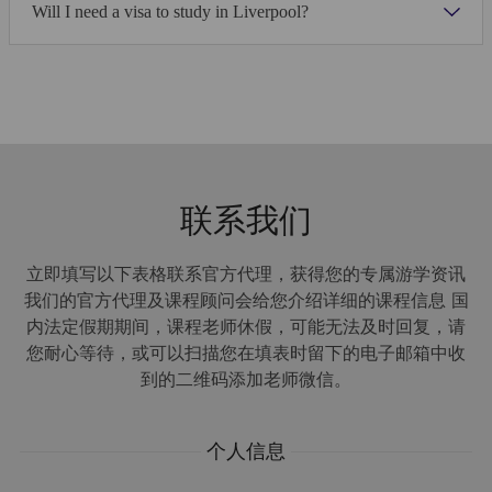
reading, writing, listening,
the English lang
Will I need a visa to study in Liverpool?
grammar, while building a big
also having enou
浏览所有照片
Vita - Liverpool (独立套房)
working vocabulary.
explore your cho
Learn more
Learn more
270
GBP
每周
地点
Vita Liverpool 位于利物浦市中心，距离您的学校仅 7 分钟步行
2nd Floor Cotton House
路程，该住宅提供个人套房或双人房，并设有学习空间和交谊用
Old Hall Street
的公共区域。您也可以同时享有健身房、自行车存放处和定期活
联系我们
如果你乐于沉浸在当地文化中，寄宿家庭会是你完美的选择。轻松舒
Liverpool
动，其中包括瑜伽课程和鸡尾酒製作。
L3 9TX
适的家庭氛围给学生提供了地道的学习环境，是一种难得的生活体
英国
验。学生可以从每天的生活中自然而然得到学习。
住宿内提供洗衣设施，以及团队 24 小时全天候谘询服务，回答
立即填写以下表格联系官方代理，获得您的专属游学资讯
Open in Maps
您在入住期间可能遇到的任何问题。
我们的官方代理及课程顾问会给您介绍详细的课程信息 国
内法定假期期间，课程老师休假，可能无法及时回复，请
其他住宿选项
:高级个人套房，双人套房，高级双人套房
與我們精心挑選的當地家庭居住在一起
您耐心等待，或可以扫描您在填表时留下的电子邮箱中收
與寄宿家庭一起享受早晚餐
到的二维码添加老师微信。
Vita - Liverpool (独立套房)
在自然的語言環境下練習英文沈浸在新的文化中
Download Accommodation Fact File
个人信息
下载简介