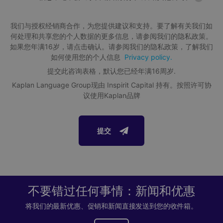
剑桥考试准备课程
许多公共设施供学生们享用，包括 24 小时营业的健身房、自
习室和游戏区。
我们与授权经销商合作，为您提供建议和支持。要了解有关我们如
每班学生人数
Young Adults - Residence
何处理和共享您的个人数据的更多信息，请参阅我们的隐私政策。
平均16人，最多17人
如果您年满16岁，请点击确认。请参阅我们的隐私政策，了解我们
如何使用您的个人信息
Privacy policy.
课程时长
Details about this accommodation are coming soon. Contact
提交此咨询表格，默认您已经年满16周岁.
one of our advisors if you would like to find out more
1至52周。学习时间越长，进步越大
Kaplan Language Group现由 Inspirit Capital 持有。按照许可协
information.
议使用Kaplan品牌
了解更多此学校的信息
Young Adults - Residence
下载简介
提交
Atlantic Point 的客房配备齐全，配有床下储物柜和学习用书
桌以及公共起居区和厨房，让您有机会认识其他国际学生。住
认证和会员
宅还设有烧烤区和户外空间，让您有充足的空间享受英国的夏
日风情。
Kaplan语言学校经过British Council认证, 是English UK and
不要错过任何事情：新闻和优惠
ISI (the Independent Schools Inspectorate)的成员。这些机
大西洋角距离利物浦市中心只要 15 分钟步行路程，或乘坐 5
构的职责是保证国内英语学校提供最高质量的教育成果。
将我们的最新优惠、促销和新闻直接发送到您的收件箱。
分钟公车。并且此住宅附设洗衣设施和 24 小时顾问团队可以
*学生推荐率数据来源于2018年Kaplan学生调查。