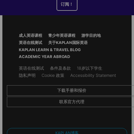
回答您的任何问题。
订阅！
Details about this accommodation are coming soon. Contact one
Footer
成人英语课程
青少年英语课程
游学目的地
of our advisors if you would like to find out more information.
Menu
英语在线测试
关于KAPLAN国际英语
KAPLAN LEARN & TRAVEL BLOG
Details about this accommodation are coming soon.
ACADEMIC YEAR ABROAD
Contact one of our advisors if you would like to find out
more information.
Secondary
英语在线测试
条件及条款
18岁以下学生
footer
隐私声明
Cookie 政策
Accessibility Statement
下载手册和报价
联系官方代理
KAPLAN博客