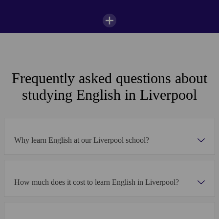
approval/accreditation
WiFi
All Programs
Language & Culture
University Pr
学校图集
寄宿家庭
利物浦学生照片集锦
210
GBP
Frequently asked questions about
Most popular
每周
studying English in Liverpool
與我們精心挑選的當地家庭居住在一起
我选择住在一个住宅区，跟四名室友一起公共一间公
與寄宿家庭一起享受早晚餐
寓，我觉得这是一个很棒的选择，有人可以一起说话、
在自然的語言環境下練習英文沈浸在新的文化中
Why learn English at our Liverpool school?
星期一
星期二
做饭和看电视，这些都促使更有信心与其他人说英语。
寄宿家庭
Charline Leost
Intensive
Semi-Intensive
How much does it cost to learn English in Liverpool?
Kaplan Liverpool
1/14
Perfect your speaking,
Build a strong f