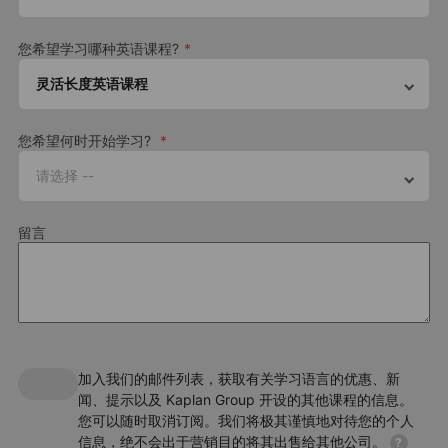
于利物浦的英语学校的
British Council's latest audit report
最新线
其他住宿选项
:高级个人套房，双人套房，高级双人套房
上报告
您希望学习哪种英语课程?
Atlantic Point (单人房)
工作人员提供多国语言服务
灵活长度英语课程
175
GBP
中文、法语、义大利语、西班牙语、土耳其语
每周
您希望何时开始学习?
教师资格证
Atlantic Point 的客房配备齐全，配有床下储物柜和学习用书桌以
请选择 --
所有教师都具有学士学位教育水平，并且通过 CELTA 或其同等资
及公共起居区和厨房，让您有机会认识其他国际学生。住宅还设
格。部分教师更拥有应用语言学的高级 DELTA 资格，PGCE 或 MA
有烧烤区和户外空间，让您有充足的空间享受英国的夏日风情。
留言
最低年龄
大西洋角距离利物浦市中心只要 15 分钟步行路程，或乘坐 5 分
钟公车。并且此住宅附设洗衣设施和 24 小时顾问团队可以回答
16+
您的任何问题。
Glassworks Liverpool 是位于利物浦市中心的套房式学生公
入学水平
寓， 邻近 Kaplan 语言学校，只要步行 10 分钟即可抵达，生
Atlantic Point (单人房)
活机能便利，遍佈商店、餐馆和交通枢纽，如：利物浦莱姆街
Download Accommodation Fact File
根据课程不同，从初级到中级
加入我们的邮件列表，获取有关学习语言的优惠、新
火车站。
闻、提示以及 Kaplan Group 开设的其他课程的信息。
课程
下载简介
您可以随时取消订阅。我们将极其谨慎地对待您的个人
独立套房内设有独立卫浴、设备齐全的厨房、单人加大床、学
通用英语
、
商务英语
、
半密集课程
、
密集课程
、
雅思考试准备课程
,
信息，绝不会出于营销目的将其出售给其他公司。
习区和电视，Glassworks 的所有的房间都设有对外窗，也有
?