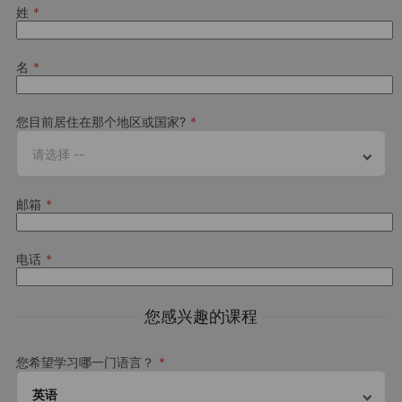
姓
Liverpool Glassworks (标准套房)
名
270
GBP
每周
您目前居住在那个地区或国家?
其他信息
Glassworks Liverpool 是位于利物浦市中心的套房式学生公寓，
请选择 --
邻近 Kaplan 语言学校，只要步行 10 分钟即可抵达，生活机能便
利，遍佈商店、餐馆和交通枢纽，如：利物浦莱姆街火车站。
大学安置服务
邮箱
独立套房内设有独立卫浴、设备齐全的厨房、单人加大床、学习
我们与全球优质的大学和学院建立了密切的合作关系，我们的大学
区和电视，Glassworks 的所有的房间都设有对外窗，也有许多公
安置服务 (UPS) 为在Kaplan就读的学生提供到那裏学习的机会。
了
共设施供学生们享用，包括 24 小时营业的健身房、自习室和游
电话
解更多
。
戏区。
Vita Liverpool 位于利物浦市中心，距离您的学校仅 7 分钟
步行路程，该住宅提供个人套房或双人房，并设有学习空间和
学校公共假期
您感兴趣的课程
交谊用的公共区域。您也可以同时享有健身房、自行车存放处
Liverpool Glassworks (标准套房)
查看学校公共假期
和定期活动，其中包括瑜伽课程和鸡尾酒製作。
Download Accommodation Fact File
您希望学习哪一门语言？
学校审计报告
住宿内提供洗衣设施，以及团队 24 小时全天候谘询服务，回
下载简介
答您在入住期间可能遇到的任何问题。
英语
这所学校经常受到监管机构的检查。您可以在线上阅读针对我们位