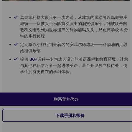
离皇家利物大厦只有一步之遥，从建筑的顶楼可以鸟瞰整座
城镇——从披头士乐队首次演出的洞穴俱乐部，到被联合国
教科文组织列为世界遗产的利物浦码头头，只距离学校 5 分
钟的步行路程
定期举办小旅行到最着名的安菲尔德球场——利物浦的足球
始祖俱乐部
提供
30+
课程—专为成人设计的英语课程和教育环境，让您
与其他在职学习者一起进修英语，甚至开设独立接待处，使
学生拥有更自在的学习体验。
联系官方代办
下载手册和报价