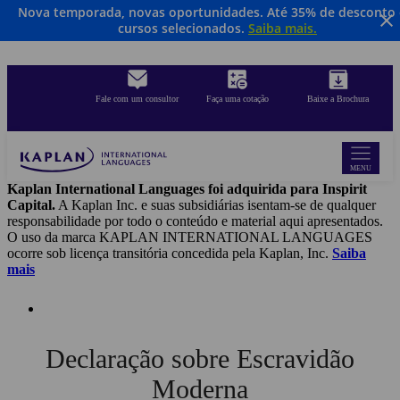
Nova temporada, novas oportunidades. Até 35% de desconto
Skip
cursos selecionados.
Saiba mais.
to
main
content
Fale com um consultor
Faça uma cotação
Baixe a Brochura
MENU
Kaplan International Languages foi adquirida para Inspirit
Capital.
A Kaplan Inc. e suas subsidiárias isentam-se de qualquer
responsabilidade por todo o conteúdo e material aqui apresentados.
O uso da marca KAPLAN INTERNATIONAL LANGUAGES
ocorre sob licença transitória concedida pela Kaplan, Inc.
Saiba
mais
Declaração sobre Escravidão
Moderna