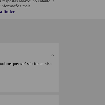
 respostas abaixo; no entanto, é
r informações mais
sa-finder
.
udantes precisará solicitar um visto