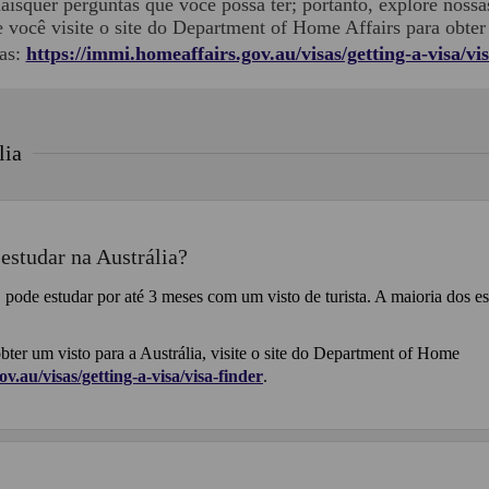
aisquer perguntas que você possa ter; portanto, explore nossas
você visite o site do Department of Home Affairs para obte
das:
https://immi.homeaffairs.gov.au/visas/getting-a-visa/vi
lia
estudar na Austrália?
 pode estudar por até 3 meses com um visto de turista. A maioria dos est
ter um visto para a Austrália, visite o site do Department of Home
v.au/visas/getting-a-visa/visa-finder
.