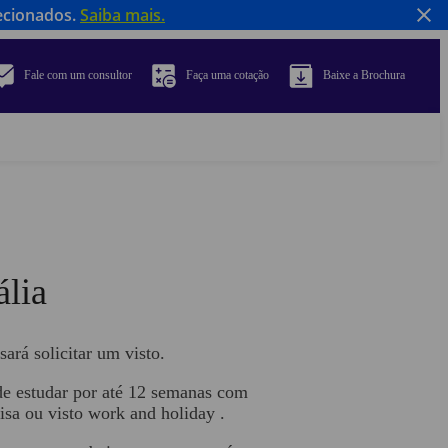
ecionados.
Saiba mais.
Fale com um consultor
Faça uma cotação
Baixe a Brochura
ália
ará solicitar um visto.
ode estudar por até 12 semanas com
isa ou visto work and holiday .