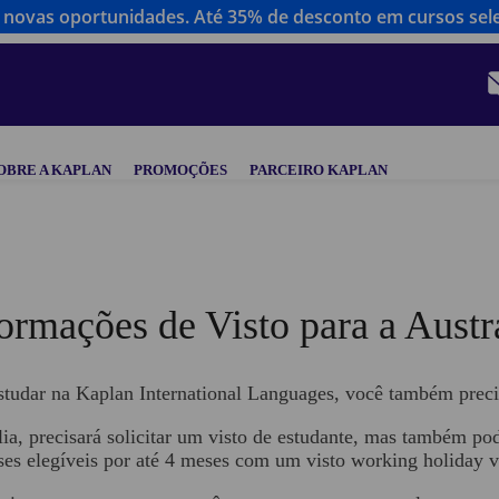
novas oportunidades. Até 35% de desconto em cursos sel
OBRE A KAPLAN
PROMOÇÕES
PARCEIRO KAPLAN
ormações de Visto para a Austr
studar na Kaplan International Languages, você também precis
lia, precisará solicitar um visto de estudante, mas também p
íses elegíveis por até 4 meses com um visto working holiday v