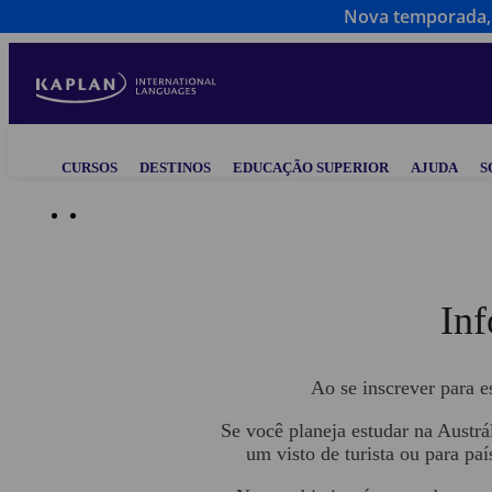
Nova temporada, 
Skip
to
main
content
Main
CURSOS
DESTINOS
EDUCAÇÃO SUPERIOR
AJUDA
S
navigation
Central de Ajuda
Inf
Ao se inscrever para e
Se você planeja estudar na Austrá
um visto de turista ou para pa