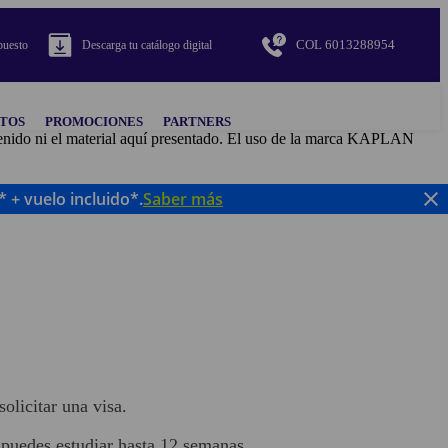
COL 6013288954
puesto
Descarga tu catálogo digital
NTOS
PROMOCIONES
PARTNERS
ntenido ni el material aquí presentado. El uso de la marca KAPLAN
 + vuelo incluido*.
Saber más
olicitar una visa.
n puedes estudiar hasta 12 semanas