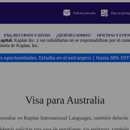
Solicita asesoría
Haz un presu
FAQ, RECURSOS Y AYUDA
¿QUIÉNES SOMOS?
OFICINAS Y EVE
apital.
Kaplan Inc. y sus subsidiarias no se responsabilizan por el co
ria de Kaplan, Inc.
oportunidades. Estudia en el extranjero | Hasta 30% OFF*
Visa para Australia
estudiar en Kaplan International Languages, también deberás s
 deberás solicitar una visa de estudiante; sin embargo, tambié