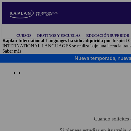
Pasar
al
contenido
principal
Main
CURSOS
DESTINOS Y ESCUELAS
EDUCACIÓN SUPERIOR
navigation
Kaplan International Languages ha sido adquirida por Inspirit C
INTERNATIONAL LANGUAGES se realiza bajo una licencia transito
Saber más
Nueva temporada, nuevas 
Help Center
Cuando solicites 
Si planeas estudiar en Australia,