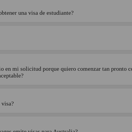
obtener una visa de estudiante?
cio en mi solicitud porque quiero comenzar tan pronto
 aceptable?
 visa?
ages emite visas para Australia?