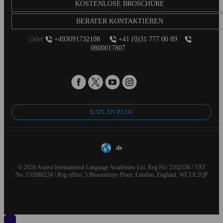
KOSTENLOSE BROSCHÜRE
BERATER KONTAKTIEREN
Oder
+493091732108
+41 (0)31 777 00 89
0800017807
KAPLAN BLOG
de
© 2026 Aspect International Language Academies Ltd, Reg No: 2162156 / VAT
No: 152088224 / Reg office: 5 Bloomsbury Place, London, England, WC1A 2QP