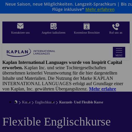
Neue Saison, neue Möglichkeiten. Langzeit-Sprachkurs | Bis z
Direkt
Flüge inklusive*
Mehr erfahren
zum
Inhalt
Kontaktiere uns
Angebot kalkulieren
Kostenlose Broschüre
Ruf uns an
MENÜ
Kaplan International Languages wurde von Inspirit Capital
erworben.
Kaplan Inc. und seine Tochtergesellschaften
übernehmen keinerlei Verantwortung für die hier dargestellten
Inhalte und Materialien. Die Nutzung der Marke KAPLAN
INTERNATIONAL LANGUAGES erfolgt auf Grundlage einer
von Kaplan, Inc. gewährten Übergangslizenz.
Mehr erfahre
Kurse
Englischkurse
Kurzzeit- Und Flexible Kurse
Flexible Englischkurse