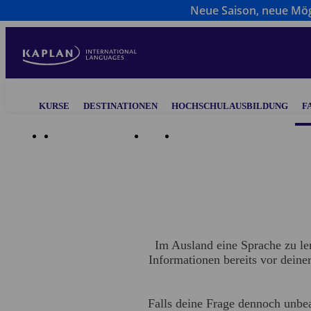
Neue Saison, neue Mögl
Direkt
zum
Inhalt
Main
KURSE
DESTINATIONEN
HOCHSCHULAUSBILDUNG
F
navigation
FAQ & Visainformation
FAQs
Englisch im Ausland studieren
Im Ausland eine Sprache zu ler
Informationen bereits vor deiner
Falls deine Frage dennoch unbea