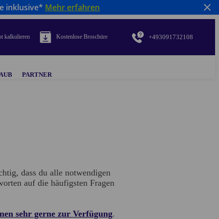
e inklusive*
Mehr erfahren
+493091732108
t kalkulieren
Kostenlose Broschüre
AUB
PARTNER
chtig, dass du alle notwendigen
tworten auf die häufigsten Fragen
nen sehr gerne zur Verfügung
.