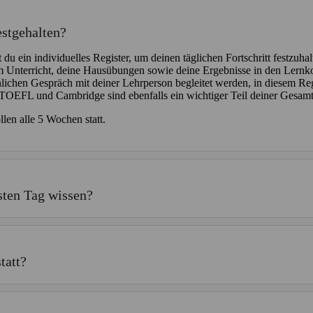
estgehalten?
du ein individuelles Register, um deinen täglichen Fortschritt festzuha
m Unterricht, deine Hausübungen sowie deine Ergebnisse in den Lernko
lichen Gespräch mit deiner Lehrperson begleitet werden, in diesem Regis
TOEFL und Cambridge sind ebenfalls ein wichtiger Teil deiner Gesam
llen alle 5 Wochen statt.
sten Tag wissen?
tatt?