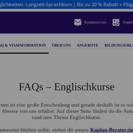
ichkeiten. Langzeit-Sprachkurs | Bis zu 20 % Rabatt + Flüg
Kontaktiere uns
Angebo
AQ & VISAINFORMATION
ÜBER UNS
ANGEBOTE
BILDUNGSURL
FAQs – Englischkurse
nen ist eine große Entscheidung und gerade deshalb ist es wi
 Abreise von uns erhältst. Auf dieser Seite findest du die An
rund ums Thema Englischkurse.
ntwortet bleiben sollte, stehen dir unsere
Kaplan-Berater:in