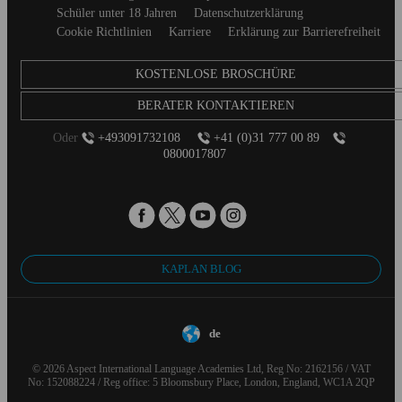
footer
Schüler unter 18 Jahren
Datenschutzerklärung
Cookie Richtlinien
Karriere
Erklärung zur Barrierefreiheit
KOSTENLOSE BROSCHÜRE
BERATER KONTAKTIEREN
Oder
+493091732108
+41 (0)31 777 00 89
0800017807
KAPLAN BLOG
de
© 2026 Aspect International Language Academies Ltd, Reg No: 2162156 / VAT
No: 152088224 / Reg office: 5 Bloomsbury Place, London, England, WC1A 2QP