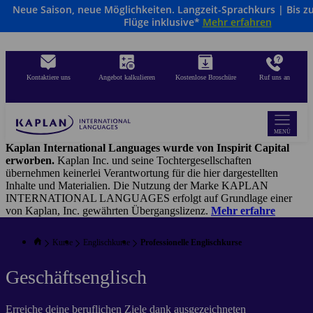
Neue Saison, neue Möglichkeiten. Langzeit-Sprachkurs | Bis z
Direkt
Flüge inklusive*
Mehr erfahren
zum
Inhalt
Kontaktiere uns
Angebot kalkulieren
Kostenlose Broschüre
Ruf uns an
MENÜ
Kaplan International Languages wurde von Inspirit Capital
erworben.
Kaplan Inc. und seine Tochtergesellschaften
übernehmen keinerlei Verantwortung für die hier dargestellten
Inhalte und Materialien. Die Nutzung der Marke KAPLAN
INTERNATIONAL LANGUAGES erfolgt auf Grundlage einer
von Kaplan, Inc. gewährten Übergangslizenz.
Mehr erfahre
Kurse
Englischkurse
Professionelle Englischkurse
Geschäftsenglisch
Erreiche deine beruflichen Ziele dank ausgezeichneten