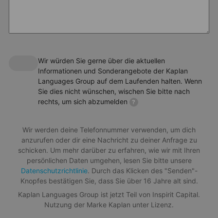
Unser Sommercamp in Engelberg folgt einem Lehrplan, der
speziell darauf ausgelegt ist, junge Lernende einzubinden und zu
motivieren. Dazu gehören Themen und Aktivitäten wie:
Sprech- und Hörverständnis
Lesen, Schreiben, Wortschatz und Grammatik
Wir würden Sie gerne über die aktuellen
Informationen und Sonderangebote der Kaplan
Gemeinschaftsprojekte zur Förderung von Kreativität,
Languages Group auf dem Laufenden halten. Wenn
Zeitmanagement und Führungsqualitäten
Sie dies nicht wünschen, wischen Sie bitte nach
Einstiegslevel
rechts, um sich abzumelden
?
Alle Niveaus vom Anfänger bis zum Fortgeschrittenen
Adrenalin
Wir werden deine Telefonnummer verwenden, um dich
Maximale Klassengröße
anzurufen oder dir eine Nachricht zu deiner Anfrage zu
Erlebe atemberaubende Sensationen und aufregenden
15 Studenten
schicken. Um mehr darüber zu erfahren, wie wir mit Ihren
Nervenkitzel, wenn du mit dem Bob oder dem Fahrrad den
Berg hinunterrast.
persönlichen Daten umgehen, lesen Sie bitte unsere
Informationsblatt Herunterladen
Datenschutzrichtlinie
. Durch das Klicken des "Senden"-
Knopfes bestätigen Sie, dass Sie über 16 Jahre alt sind.
Kaplan Languages Group ist jetzt Teil von Inspirit Capital.
Über das Paket
Nutzung der Marke Kaplan unter Lizenz.