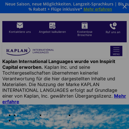
Neue Saison, neue Möglichkeiten. Langzeit-Sprachkurs | Bis z
Direkt
% Rabatt + Flüge inklusive*
Mehr erfahren
zum
Inhalt
Kontaktiere uns
Angebot kalkulieren
Kostenlose
Ruf uns an
Broschüre
MENÜ
Kaplan International Languages wurde von Inspirit
Capital erworben.
Kaplan Inc. und seine
Tochtergesellschaften übernehmen keinerlei
Verantwortung für die hier dargestellten Inhalte und
Materialien. Die Nutzung der Marke KAPLAN
INTERNATIONAL LANGUAGES erfolgt auf Grundlage
einer von Kaplan, Inc. gewährten Übergangslizenz.
Mehr
erfahre
Study abroad
Summer camps
Switzerland
Engelberg (English)