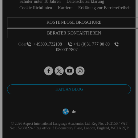
footer
University, Woodbury University
Schüler unter 18 Jahren
Datenschutzerklärung
Cookie Richtlinien
Karriere
Erklärung zur Barrierefreiheit
COLORADO
Johnson & Wales University–Colorado, Rocky Mountain
KOSTENLOSE BROSCHÜRE
College of Art And Design
BERATER KONTAKTIEREN
CONNECTICUT
Oder
+493091732108
+41 (0)31 777 00 89
Quinnipiac University
0800017807
WASHINGTON, DC
Chicago School of Professional Psychology–Washington
Dc, Devry University–Washington Dc
FLORIDA
KAPLAN BLOG
Devry University–Florida, Full Sail
University, Hillsborough Community College, Johnson &
Wales University – Florida, Lynn University, Stetson
de
University
GEORGIA
© 2026 Aspect International Language Academies Ltd, Reg No: 2162156 / VAT
No: 152088224 / Reg office: 5 Bloomsbury Place, London, England, WC1A 2QP
Art Institute of Atlanta, Bauder College