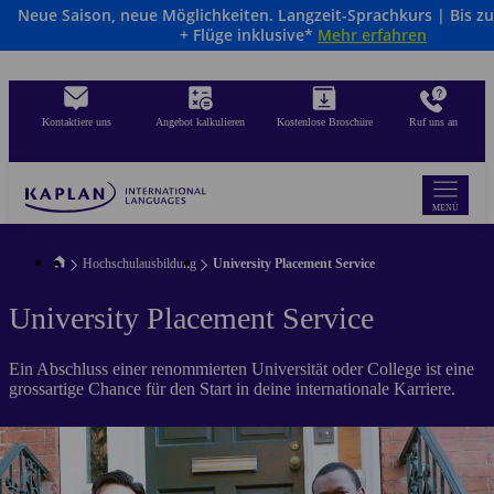
Neue Saison, neue Möglichkeiten. Langzeit-Sprachkurs | Bis z
Direkt
+ Flüge inklusive*
Mehr erfahren
zum
Inhalt
Kontaktiere uns
Angebot kalkulieren
Kostenlose Broschüre
Ruf uns an
MENÜ
Hochschulausbildung
University Placement Service
University Placement Service
Ein Abschluss einer renommierten Universität oder College ist eine
grossartige Chance für den Start in deine internationale Karriere.