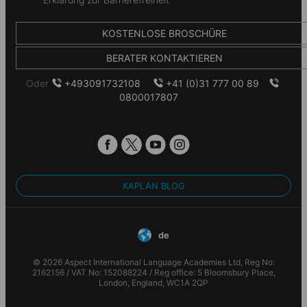
KOSTENLOSE BROSCHÜRE
BERATER KONTAKTIEREN
Oder
+493091732108
+41 (0)31 777 00 89
0800017807
KAPLAN BLOG
de
© 2026 Aspect International Language Academies Ltd, Reg No:
2162156 / VAT No: 152088224 / Reg office: 5 Bloomsbury Place,
London, England, WC1A 2QP