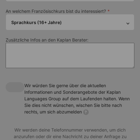
Student Residence Club 55 Premium
An welchem Französischkurs bist du interessiert?
Moderne und komfortable Einzelstudios mit eigenem
Badezimmer
Sprachkurs (16+ Jahre)
Küchenzeile mit Kühlschrank, Herd, Mikrowelle,
Wasserkocher, Toaster und Kaffeemaschine
Zusätzliche Infos an den Kaplan Berater:
Sehr gute Anbindung an das Zug-, Tram-, U‑Bahn‑ und
Busnetz
Wir würden Sie gerne über die aktuellen
Informationen und Sonderangebote der Kaplan
Diese Wohnoption bietet ein voll ausgestattetes Studio, inklusive
Languages Group auf dem Laufenden halten. Wenn
Bettwäsche, Handtüchern und Badematte. Der uneinsehbare
Sie dies nicht wünschen, wischen Sie bitte nach
rechts, um sich abzumelden
Balkon lädt dazu ein, das Mittagessen auf der Terrasse fern von
?
neugierigen Blicken zu genießen. TV und französische Sender
sind verfügbar. Der angegebene Preis dient nur als Richtwert; der
Wir werden deine Telefonnummer verwenden, um dich
endgültige Preis hängt vom gewählten Zimmertyp ab. Wende
anzurufen oder dir eine Nachricht zu deiner Anfrage zu
dich an einen Berater, um mehr zu erfahren.