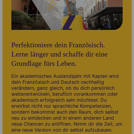
Studentenwohnheim La Guillotière
Wählen Sie zwischen Halbpension oder Frühstück
Einzel- und Doppelzimmer
Gemeinsame Küche und Badezimmer
Der Aufenthalt bei einer Gastfamilie ist für all diejenigen
Perfektioniere dein Französisch.
eine tolle Option, die voll und ganz in die französische
Lerne länger und schaffe dir eine
Sprache eintauchen wollen
Weitere Informationen
Villeurbanne
Grundlage fürs Leben.
260
EUR
Weitere Informationen
pro Woche
Ein akademisches Auslandsjahr mit Kaplan wird
Alle Lehrer haben einen akademischen Hintergrund, eine
dein Französisch und Deutsch nachhaltig
Einzel- und Doppelzimmer
Ausbildung und Erfahrung im Sprachunterricht. Der Unterricht
verändern, ganz gleich, ob du dich persönlich
wird in Bezug auf das Kursprogramm und die Lern- und
weiterentwickeln, beruflich vorankommen oder
Geteilte und private Badezimmeroptionen
Motivationsbedürfnisse jedes Schülers und der Gruppe geplant
akademisch erfolgreich sein möchtest. Du
Eine Wohnung mit anderen Alpadia-Studenten zu teilen ist ideal,
Sie teilen sich das Apartment mit ausschließllich
erwirbst nicht nur sprachliche Kompetenzen,
wenn Sie unabhängiger sein möchten. Alle Apartments befinden
Alpadia-Schülern
Ferien
sondern bekommst auch den Raum, dich selbst
sich in lebhafter, zentraler Lage. Wählen Sie ein gemeinsames
neu zu entdecken und in einem anderen Land
Alle Apartments befinden sich in zentraler Lage
oder privates Badezimmer. Der Preis ist nur ein Richtwert, der
Entnimm hier unsere
Schulöffnungszeiten
neue Chancen zu eröffnen. Nimm dir die Zeit, um
endgültige Preis hängt vom jeweiligen Zimmertyp ab. Sprechen
eine neue Version von dir selbst aufzubauen.
Villeurbanne
Termine für Anfänger
Sie mit einem Berater, um mehr zu erfahren.