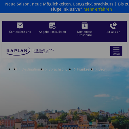
Neue Saison, neue Möglichkeiten. Langzeit-Sprachkurs | Bis z
Direkt
Flüge inklusive*
Mehr erfahren
zum
Inhalt
Kontaktiere uns
Angebot kalkulieren
Kostenlose
Ruf uns an
Broschüre
MENÜ
Destinationen
Sprachschulen
Frankreich
Lyon