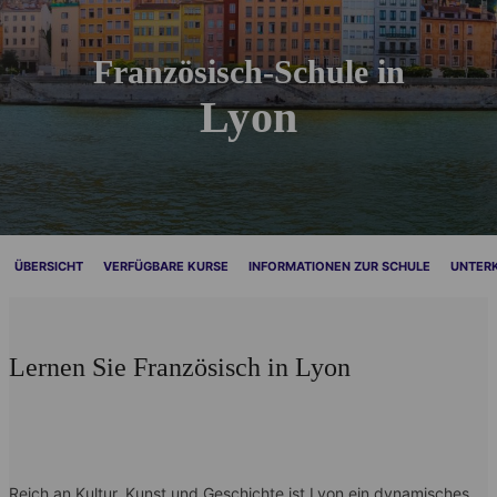
Französisch-Schule in
Lyon
ÜBERSICHT
VERFÜGBARE KURSE
INFORMATIONEN ZUR SCHULE
UNTER
Lernen Sie Französisch in Lyon
Reich an Kultur, Kunst und Geschichte ist Lyon ein dynamisches