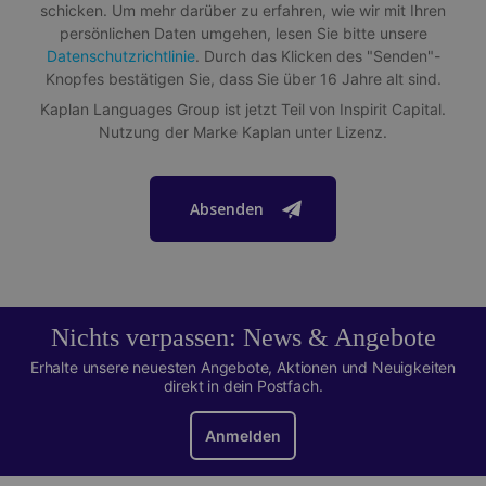
schicken. Um mehr darüber zu erfahren, wie wir mit Ihren
persönlichen Daten umgehen, lesen Sie bitte unsere
Datenschutzrichtlinie
. Durch das Klicken des "Senden"-
Premium-Produkt: großes, modernes und komfortables
Knopfes bestätigen Sie, dass Sie über 16 Jahre alt sind.
Studio
Kaplan Languages Group ist jetzt Teil von Inspirit Capital.
Privates Badezimmer, Küche und Balkon
Nutzung der Marke Kaplan unter Lizenz.
Voll ausgestattete Küchenzeile: Kaffeemaschine,
Wasserkocher, Toaster, Mikrowelle, Kühlschrank und
Gefrierschrank
Absenden
Kostenloser Fitnessraum in der Residenz verfügbar
Nichts verpassen: News & Angebote
Erhalte unsere neuesten Angebote, Aktionen und Neuigkeiten
direkt in dein Postfach.
Anmelden