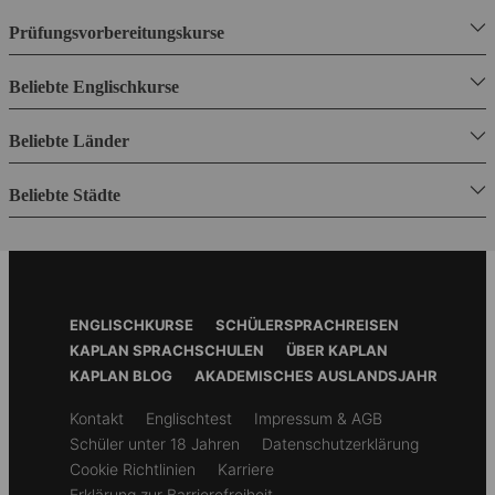
Prüfungsvorbereitungskurse
Beliebte Englischkurse
Beliebte Länder
Beliebte Städte
Footer
ENGLISCHKURSE
SCHÜLERSPRACHREISEN
Menu
KAPLAN SPRACHSCHULEN
ÜBER KAPLAN
KAPLAN BLOG
AKADEMISCHES AUSLANDSJAHR
Secondary
Kontakt
Englischtest
Impressum & AGB
footer
Schüler unter 18 Jahren
Datenschutzerklärung
Cookie Richtlinien
Karriere
Erklärung zur Barrierefreiheit