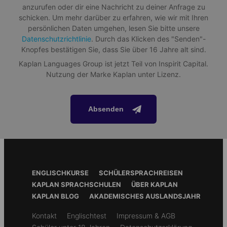
anzurufen oder dir eine Nachricht zu deiner Anfrage zu
15 Studenten
schicken. Um mehr darüber zu erfahren, wie wir mit Ihren
persönlichen Daten umgehen, lesen Sie bitte unsere
Informationsblatt Herunterladen
Datenschutzrichtlinie
. Durch das Klicken des "Senden"-
Knopfes bestätigen Sie, dass Sie über 16 Jahre alt sind.
Adrenalin
Kaplan Languages Group ist jetzt Teil von Inspirit Capital.
Über das Paket
Nutzung der Marke Kaplan unter Lizenz.
Halte dich gut fest, während du mit deiner Lehrperson mit
dem Fahrrad den Berg hinunterfahren. Solltest du ein
Unterkunft
Adrenalin-Junkie sein und den Nervenkitzel suchen, kannst
du auch mit einem Rodel einen 3000m hohen Alpengletscher
Hotel
Absenden
hinabsausen!
Essensplan
Alle Mahlzeiten sind im Paket enthalten und wir können auf eine
Reihe von Ernährungsbedürfnissen eingehen, darunter
vegetarisch und ohne Schweinefleisch
Aktivitäten und Ausflüge
Footer
ENGLISCHKURSE
SCHÜLERSPRACHREISEN
Menu
KAPLAN SPRACHSCHULEN
ÜBER KAPLAN
Nachmittags- und Abendaktivitäten in der Schule
KAPLAN BLOG
AKADEMISCHES AUSLANDSJAHR
oder in der Umgebung
Ausflüge zu nahe gelegenen Sehenswürdigkeiten und
Secondary
Kontakt
Englischtest
Impressum & AGB
Touristenattraktionen
footer