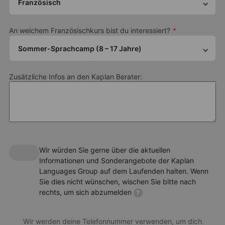
oder Casino-Nacht für
Französisch
Teenager am Abend
Intensiv 25 (25 Unterrichtsstunden, 18,45 Stunden
pro Woche)
An welchem Französischkurs bist du interessiert?
Unterrichtsdauer
Angebot berechnen
Sommer-Sprachcamp (8 – 17 Jahre)
45 minuten
Der Unterricht und die Kursstruktur
Zusätzliche Infos an den Kaplan Berater:
Unser Sommercamp in Leysin folgt einem Lehrplan, der speziell
darauf ausgelegt ist, Kinder und Jugendliche für's
Französischlernen zu begeistern. Dazu gehören Themen und
Premium-Aktivitäten
Aktivitäten wie:
Etwas mehr ausgeben, und dafür viel mehr bekommen. Werte
Sprech- und Hörverständnis
dein Erlebnis mit einer Premium Plus-Aktivität auf, um dein
Lesen, Schreiben, Wortschatz und Grammatik
Sommercamp-Programm zu optimieren.
Wir würden Sie gerne über die aktuellen
Gemeinschaftsprojekte zur Förderung von Kreativität,
Informationen und Sonderangebote der Kaplan
Zeitmanagement und Führungsqualitäten
Languages Group auf dem Laufenden halten. Wenn
Sie dies nicht wünschen, wischen Sie bitte nach
Einstiegslevel
rechts, um sich abzumelden
?
Alle Niveaus vom Anfänger bis zum Fortgeschrittenen
Maximale Klassengröße
Wir werden deine Telefonnummer verwenden, um dich