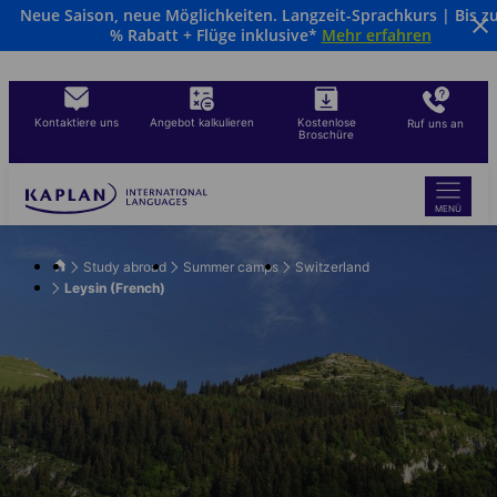
Neue Saison, neue Möglichkeiten. Langzeit-Sprachkurs | Bis z
Direkt
% Rabatt + Flüge inklusive*
Mehr erfahren
zum
Inhalt
Kontaktiere uns
Angebot kalkulieren
Kostenlose
Ruf uns an
Broschüre
MENÜ
Study abroad
Summer camps
Switzerland
Leysin (French)