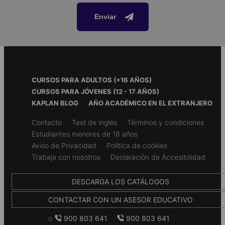
Sobre el paquete
Enviar
Alojamiento
Residencia
Plan de comidas
Todas las comidas están incluidas en el paquete. Además,
podemos satisfacer una serie de necesidades dietéticas para
Footer
CURSOS PARA ADULTOS (+16 AÑOS)
persona vegetarianas o para quienes no coman carne de cerdo
Menu
CURSOS PARA JÓVENES (12 - 17 AÑOS)
Actividades y excursiones
KAPLAN BLOG
AÑO ACADÉMICO EN EL EXTRANJERO
Actividades de tarde y noche en la escuela o en los
Secondary
Contacto
Test de inglés
Términos y condiciones
Equitación
alrededores
footer
Estudiantes menores de 18 años
Nuestros experimentados monitores te guiarán mientras
Excursiones a lugares de interés turístico cercanos
Aviso de Privacidad
Política de cookies
aprende a montar a caballo: sal a dar un paseo suave o a
galopar por los campos.
Trabaja con nosotros
Declaración de Accesibilidad
Materiales y servicios incluidos
Soporte 24/7
DESCARGA LOS CATÁLOGOS
Portafolio de idiomas
CONTACTAR CON UN ASESOR EDUCATIVO
Paquete de bienvenida
o
900 803 641
900 803 641
Pruebas de evaluación