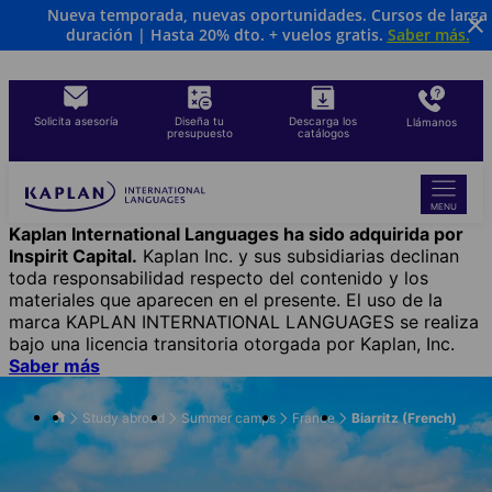
Nueva temporada, nuevas oportunidades. Cursos de larga
Skip
duración | Hasta 20% dto. + vuelos gratis.
Saber más
.
to
main
content
Solicita asesoría
Diseña tu
Descarga los
Llámanos
presupuesto
catálogos
MENU
Kaplan International Languages ha sido adquirida por
Inspirit Capital.
Kaplan Inc. y sus subsidiarias declinan
toda responsabilidad respecto del contenido y los
materiales que aparecen en el presente. El uso de la
marca KAPLAN INTERNATIONAL LANGUAGES se realiza
bajo una licencia transitoria otorgada por Kaplan, Inc.
Saber más
Study abroad
Summer camps
France
Biarritz (French)