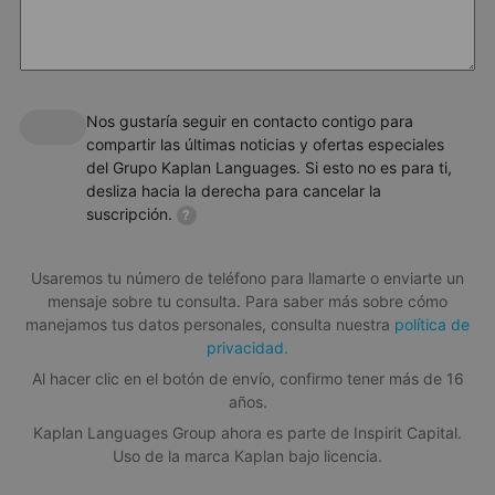
Cuando gastas un poco más, obtienes más. Mejora tu experiencia
con una actividad Premium Plus para intensificar tu programa de
Tu curso de verano de francés integra un plan de estudios
campamento de verano.
diseñado específicamente para estudiantes jóvenes, con
profesores acreditados y en el entorno más acogedor.
Hablar y escuchar
Nos gustaría seguir en contacto contigo para
Lectura, escritura, vocabulario y gramática
compartir las últimas noticias y ofertas especiales
del Grupo Kaplan Languages. Si esto no es para ti,
Proyectos de trabajo colaborativo que fomentan la
desliza hacia la derecha para cancelar la
creatividad, la gestión del tiempo y la capacidad de
suscripción.
?
liderazgo
Niveles de entrada
Usaremos tu número de teléfono para llamarte o enviarte un
Todos los niveles, desde principiante hasta avanzado
mensaje sobre tu consulta. Para saber más sobre cómo
manejamos tus datos personales, consulta nuestra
política de
Número máximo de alumnos por clase
privacidad.
Cocina
15 alumnos
Al hacer clic en el botón de envío, confirmo tener más de 16
Aprende a crear delicias culinarias, desde especialidades
años.
Descargar folleto informativo
regionales hasta platos clásicos.
Kaplan Languages Group ahora es parte de Inspirit Capital.
Uso de la marca Kaplan bajo licencia.