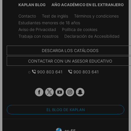
*El porcentaje de recomendación se basa en una
KAPLAN BLOG
AÑO ACADÉMICO EN EL EXTRANJERO
encuesta realizada a los alumnos durante 2018.
Secondary
Contacto
Test de inglés
Términos y condiciones
footer
Estudiantes menores de 18 años
Aviso de Privacidad
Política de cookies
Trabaja con nosotros
Declaración de Accesibilidad
DESCARGA LOS CATÁLOGOS
CONTACTAR CON UN ASESOR EDUCATIVO
o
900 803 641
900 803 641
EL BLOG DE KAPLAN
es-ES