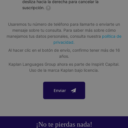
Cursos
desliza hacia la derecha para cancelar la
suscripción.
?
Inglés general
,
Inglés de negocios
,
Semi-intensivo
,
Intensivo
Tamaño promedio de clase
Usaremos tu número de teléfono para llamarte o enviarte un
Situada en el corazón de Berkeley y cerca de tiendas,
restaurantes y teatros, los huéspedes se benefician de
mensaje sobre tu consulta. Para saber más sobre cómo
16 estudiantes (máximo 17)
una membresía gratuita para el gimnasio, incluyendo el
manejamos tus datos personales, consulta nuestra
política de
acceso a las piscinas. Hay disponibles habitaciones
privacidad.
Duración del curso
individuales y dobles con cocina y baños compartidos.
Al hacer clic en el botón de envío, confirmo tener más de 16
Hay un comedor compartido en el albergue y un
De 1 a 52 semanas. Cuanto más tiempo estudies, más
años.
televisor en la zona común. El YMCA de Berkeley está a
progresarás.
Kaplan Languages Group ahora es parte de Inspirit Capital.
sólo 2 minutos a pie de Kaplan. Disponible todo el año.
Uso de la marca Kaplan bajo licencia.
Obtén más información sobre esta escuela
Otras habitaciones disponibles: habitaciones dobles.
Descargar folleto informativo
Enviar
Acreditaciones y membresías
Esta escuela Kaplan International English está acreditada
¡No te pierdas nada!
por ACCET (Consejo de Acreditación para Educación