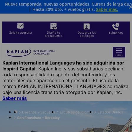
Nueva temporada, nuevas oportunidades. Cursos de larga dur
Skip
| Hasta 20% dto. + vuelos gratis.
Saber más
.
to
main
content
Solicita asesoría
Diseña tu
Descarga los
Llámanos
presupuesto
catálogos
MENU
Kaplan International Languages ha sido adquirida por
Inspirit Capital.
Kaplan Inc. y sus subsidiarias declinan
toda responsabilidad respecto del contenido y los
materiales que aparecen en el presente. El uso de la
marca KAPLAN INTERNATIONAL LANGUAGES se realiza
bajo una licencia transitoria otorgada por Kaplan, Inc.
Saber más
Destinos Y Escuelas
Escuelas de idiomas
Estados Unidos
San Francisco – Berkeley