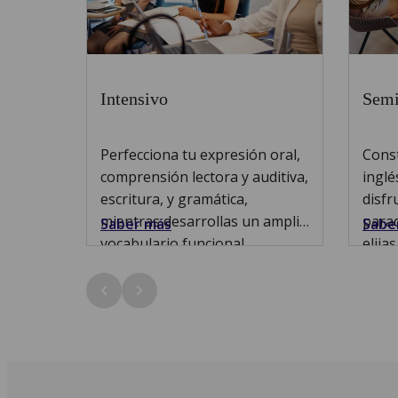
Intensivo
Semi
Perfecciona tu expresión oral,
Const
comprensión lectora y auditiva,
inglé
escritura, y gramática,
disfr
mientras desarrollas un amplio
parad
Saber más
Sabe
vocabulario funcional.
elijas