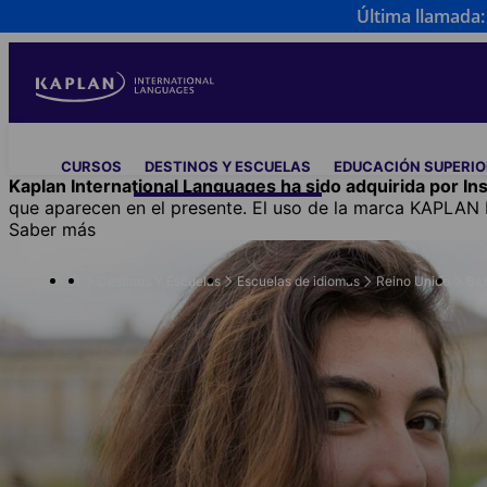
Última llamada: 
Skip
to
main
content
Main
CURSOS
DESTINOS Y ESCUELAS
EDUCACIÓN SUPERIO
navigation
Kaplan International Languages ha sido adquirida por Insp
que aparecen en el presente. El uso de la marca KAPLAN 
Saber más
Destinos Y Escuelas
Escuelas de idiomas
Reino Unido
Ba