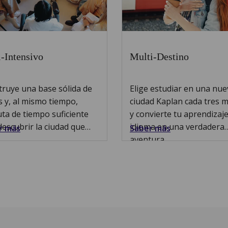
-Intensivo
Multi-Destino
ruye una base sólida de
Elige estudiar en una nue
s y, al mismo tiempo,
ciudad Kaplan cada tres 
uta de tiempo suficiente
y convierte tu aprendizaje
escubrir la ciudad que
idioma en una verdadera
r más
Saber más
.
aventura.