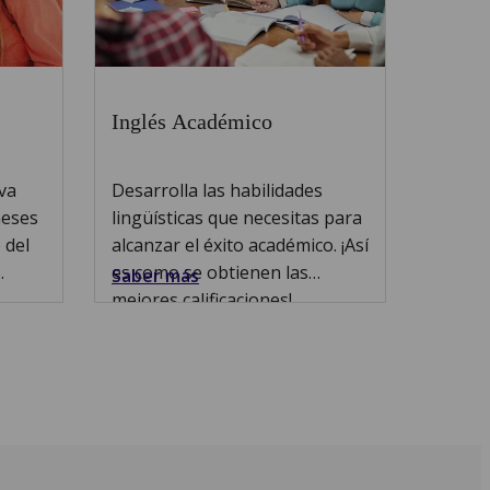
Inglés Académico
va
Desarrolla las habilidades
meses
lingüísticas que necesitas para
 del
alcanzar el éxito académico. ¡Así
es como se obtienen las
Saber más
mejores calificaciones!