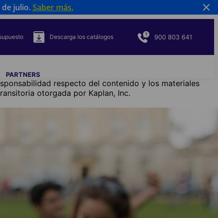
de julio.
Saber más
.
900 803 641
esupuesto
Descarga los catálogos
PARTNERS
esponsabilidad respecto del contenido y los materiales
nsitoria otorgada por Kaplan, Inc.