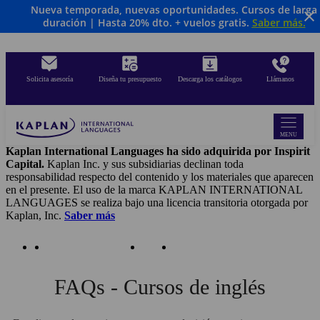
Nueva temporada, nuevas oportunidades. Cursos de larga
Skip
duración | Hasta 20% dto. + vuelos gratis.
Saber más
.
to
main
content
Solicita asesoría
Diseña tu presupuesto
Descarga los catálogos
Llámanos
MENU
Kaplan International Languages ha sido adquirida por Inspirit
Capital.
Kaplan Inc. y sus subsidiarias declinan toda
responsabilidad respecto del contenido y los materiales que aparecen
en el presente. El uso de la marca KAPLAN INTERNATIONAL
LANGUAGES se realiza bajo una licencia transitoria otorgada por
Kaplan, Inc.
Saber más
FAQ, Recursos Y Ayuda
FAQs
Estudiar inglés en el extranjero
FAQs - Cursos de inglés