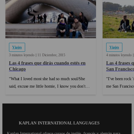
Viajes
Viajes
3 minutos leyendo
11
Diciembre
2015
4 minutos leyendo
Las 4 frases que dirás cuando estés en
Las 4 frases 
Chicago
San Francisc
“What I loved most she had so much soul/She
“I've been rock '
said, excuse me little homie, I know you don't
me San Francisco
know me/but, my name is Windy” (lo que más
hermosa ciudad h
adoré de ella es que tenía tanta alma/Ella dijo,
the bay es, para
disculpa pequeño amigo, yo sé que no me
y bohemio de Es
conoces/pero mi no...
...
Blog
KAPLAN INTERNATIONAL LANGUAGES
Footer
Kaplan International ofrece cursos de inglés, francés y alemán para