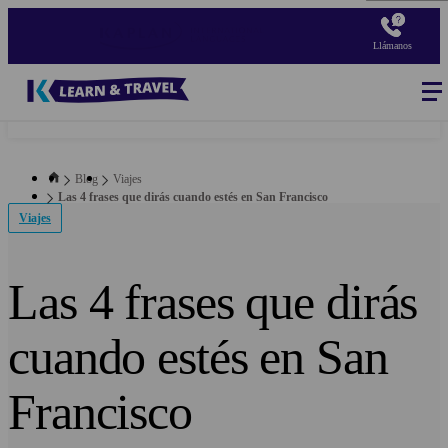
Pasar
al
Llámanos
contenido
principal
Blog
-
Main
navigation
Blog
Viajes
Las 4 frases que dirás cuando estés en San Francisco
Viajes
Las 4 frases que dirás
cuando estés en San
Francisco