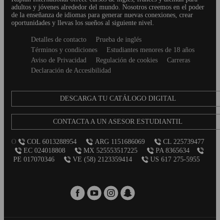
adultos y jóvenes alrededor del mundo. Nosotros creemos en el poder
de la enseñanza de idiomas para generar nuevas conexiones, crear
oportunidades y llevas los sueños al siguiente nivel.
Secondary
Detalles de contacto
Prueba de inglés
footer
Términos y condiciones
Estudiantes menores de 18 años
Aviso de Privacidad
Regulación de cookies
Carreras
Declaración de Accesibilidad
DESCARGA TU CATÁLOGO DIGITAL
CONTACTA A UN ASESOR ESTUDIANTIL
O
COL 6013288954
ARG 1151686069
CL 225739477
EC 024018808
MX 525553517225
PA 8365634
PE 017070346
VE (58) 2123359414
US 617 275-5955