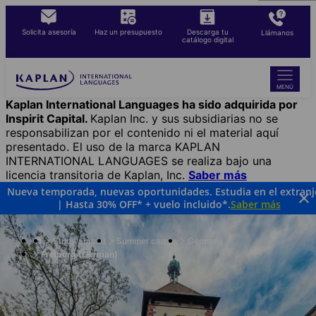
Pasar
al
Solicita asesoría
Haz un presupuesto
Descarga tu
Llámanos
contenido
catálogo digital
principal
MENÚ
Kaplan International Languages ha sido adquirida por
Inspirit Capital.
Kaplan Inc. y sus subsidiarias no se
responsabilizan por el contenido ni el material aquí
presentado. El uso de la marca KAPLAN
INTERNATIONAL LANGUAGES se realiza bajo una
licencia transitoria de Kaplan, Inc.
Saber más
Nueva temporada, nuevas oportunidades. Estudia en el extranj
| Hasta 30% OFF* + vuelo incluido*.
Saber más
Study abroad
Summer camps
Germany
Freiburg (German)