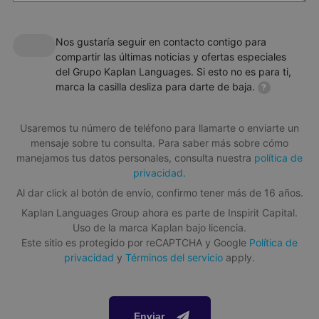
campamento de verano.
Duración de las clases
45 minutos
Nos gustaría seguir en contacto contigo para
compartir las últimas noticias y ofertas especiales
Niveles básicos o principiantes
del Grupo Kaplan Languages. Si esto no es para ti,
Todos los niveles, desde principiante hasta avanzado
marca la casilla desliza para darte de baja.
?
Número máximo de alumnos por clase
15 alumnos
Usaremos tu número de teléfono para llamarte o enviarte un
mensaje sobre tu consulta. Para saber más sobre cómo
Descargar folleto informativo
manejamos tus datos personales, consulta nuestra
política de
privacidad.
Al dar click al botón de envío, confirmo tener más de 16 años.
Adrenalina
Sobre el paquete
Kaplan Languages Group ahora es parte de Inspirit Capital.
Uso de la marca Kaplan bajo licencia.
¡La aventura comienza aquí! Recorre montañas en bicicleta,
Alojamiento
monta en patineta, juega al láser tag o descubre el parque
Este sitio es protegido por reCAPTCHA y Google
Política de
de escalada "The Adventure".
privacidad
y
Términos del servicio
apply.
Residencia
Plan de comidas
Todas las comidas están incluidas en el paquete. Podemos
adaptarnos a diversas necesidades dietéticas, como opciones
Enviar