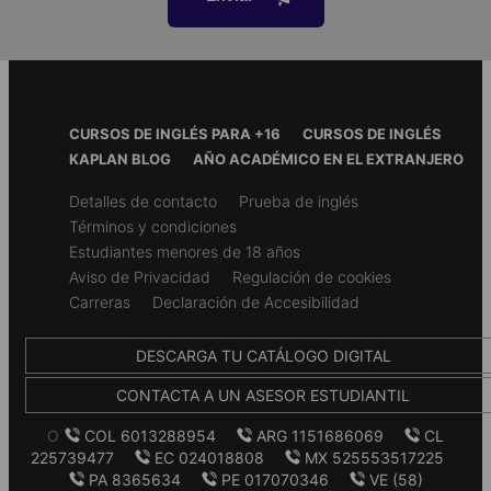
vegetarianos, veganos y halal
Activitidades y excursiones
Actividades de tarde y noche en la escuela o en los
alrededores
Footer
CURSOS DE INGLÉS PARA +16
CURSOS DE INGLÉS
Excursiones a lugares de interés turístico cercanos
Menu
KAPLAN BLOG
AÑO ACADÉMICO EN EL EXTRANJERO
Materiales y servicios incluidos
Secondary
Detalles de contacto
Prueba de inglés
Soporte 24/7
footer
Términos y condiciones
Portafolio de idiomas
Parques de Atracciones*
Estudiantes menores de 18 años
Aviso de Privacidad
Regulación de cookies
Paquete de bienvenida
Europa-Park es el parque temático más grande de Alemania.
Carreras
Declaración de Accesibilidad
Con una combinación de atracciones de mucha adrenalina,
Pruebas de evaluación
bonitos parques y alrededor de 23 horas de espectáculos.
*Solo para estancias de una semana, esta actividad puede
Carné de estudiante
DESCARGA TU CATÁLOGO DIGITAL
no estar disponible.
Servicio de dinero de bolsillo
CONTACTA A UN ASESOR ESTUDIANTIL
Almacenamiento seguro de los pasaportes de los
estudiantes
O
COL 6013288954
ARG 1151686069
CL
225739477
EC 024018808
MX 525553517225
Certificado de asistencia
PA 8365634
PE 017070346
VE (58)