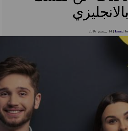
الانجليزي
b
Emad
14
سبتمبر
2016