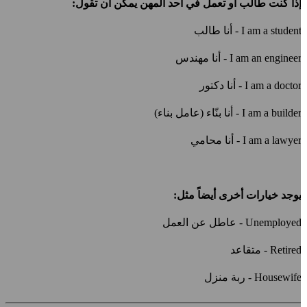
ذا كنت طالب أو تعمل في أحد المهن يمكن أن تقول:
I am a studen
- أنا طالب
I am an enginee
- أنا مهندس
I am a docto
- أنا دكتور
I am a builde
- أنا بنّاء (عامل بناء)
I am a lawye
- أنا محامي
وجد خيارات أخرى أيضاً مثل:
Unemploye
- عاطل عن العمل
Retire
- متقاعد
Housewif
- ربة منزل