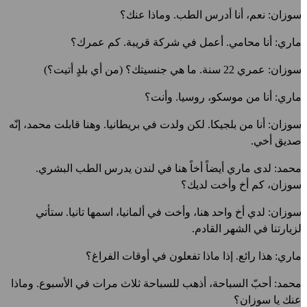
وزان: نعم، أنا أدرس الطب. وماذا عنك؟
اري: أنا محامي. أعمل في شركة قريبة. كم عمرك؟
وزان: عمري 22 سنة. ما هي جنسيتك؟ (من أي بلدٍ أتيت؟)
اري: أنا من موسكو، روسيا. وأنت؟
وزان: أنا من بلجيكا. لكن ولدت في بريطانيا. وهنا قابلت محمد، إنّه
ديق أخي.
حمد: لدى ماري أيضاً أخاً هنا في لندن يدرس الطب البشري.
وزان، كم أخ وأخت لديك؟
وزان: لدي أخ واحد هنا، وأخت في ألمانيا، اسمها تانيا. ستأتي
زيارتنا في الشهر القادم.
اري: هذا رائع. إذا ماذا تفعلون في أوقات الفراغ؟
حمد: أحبّ السباحة، أذهب للسباحة ثلاث مرات في الأسبوع. وماذا
نك يا سوزان؟