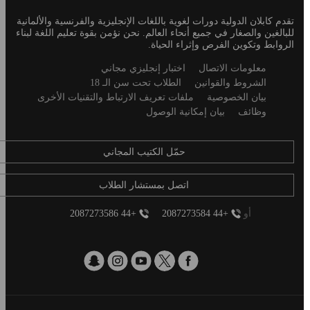
Footer
تقدم كابلان الدولية دورات لغوية باللغات الإنجليزية والفرنسية والألمانية
للبالغين والصغار في جميع أنحاء العالم. نحن نؤمن بقوة تعليم اللغة لبناء
الروابط وتكوين الفرص وإثراء الحياة.
Secondary
معلومات الاتصال
اختبار إنجليزي مجاني
footer
الشروط والقوانين
الطلاب تحت سن الـ 18
بيان الخصوصية
ملفات تعريف الارتباط والتقنيات الأخرى
وظائف
بيان إمكانية الوصول
حمّل الكتيب المجاني
اتصل بمستشار الطلاب
أو
+44 2087273584
+44 2087273586