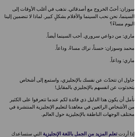
وزان: أحبّ الخروج مع أصدقائي. نذهب في أغلب الأوقات إلى
لسينما، نحن نحب السينما والأفلام بشكلٍ كبير. لماذا لا تنضمين إلينا
ليوم مساءً؟
اري: من دواعي سروري. أحب السينما أيضاً.
حمد وسوزان: حسناً، نراك مساءً. وداعاً.
اري: وداعاً.
اول ان تتحدّث عن نفسك بالإنجليزي، واستمع إلى أشخاص
تحدثوت عن انفسهم بالإنجليزي بالمقابل!
أمل أن يكون هذا الدليل ذي فائدة لكم عندما تتعرفوا على الكثير
ن الأشخاص الرائعين في معاهدنا لتعليم الإنجليزية المنتشرة في
ختلف الوجهات الناطقة بالإنجليزية حول العالم.
ذا أردت
تعلم المزيد من الجمل باللغة الإنجليزية
التي ستساعدك