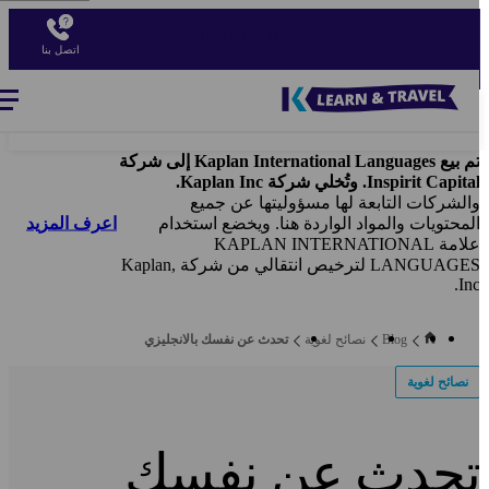
Ski
t
اتصل بنا
mai
conten
Blog
-
Main
navigation
تم بيع Kaplan International Languages إلى شركة
Inspirit Capita. وتُخلي شركة Kaplan Inc.
الشركات التابعة لها مسؤوليتها عن جميع
اعرف المزيد
لمحتويات والمواد الواردة هنا. ويخضع استخدام
علامة KAPLAN INTERNATIONAL
LANGUAGES لترخيص انتقالي من شركة Kaplan,
Inc
Blog
نصائح لغوية
تحدث عن نفسك بالانجليزي
نصائح لغوية
حدث عن نفسك