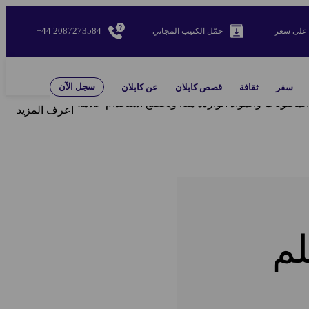
+44 2087273584
على سعر
حمّل الكتيب المجاني
سجل الآن
سفر
ثقافة
قصص كابلان
عن كابلان
لمحتويات والمواد الواردة هنا. ويخضع استخدام علامة
اعرف المزيد
لم