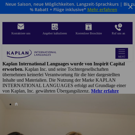
Neue Saison, neue Möglichkeiten. Langzeit-Sprachkurs | Bis z
Direkt
% Rabatt + Flüge inklusive*
Mehr erfahren
zum
Inhalt
Kontaktiere uns
Angebot kalkulieren
Kostenlose Broschüre
Ruf uns an
MENÜ
Kaplan International Languages wurde von Inspirit Capital
erworben.
Kaplan Inc. und seine Tochtergesellschaften
übernehmen keinerlei Verantwortung für die hier dargestellten
Inhalte und Materialien. Die Nutzung der Marke KAPLAN
INTERNATIONAL LANGUAGES erfolgt auf Grundlage einer
von Kaplan, Inc. gewährten Übergangslizenz.
Mehr erfahre