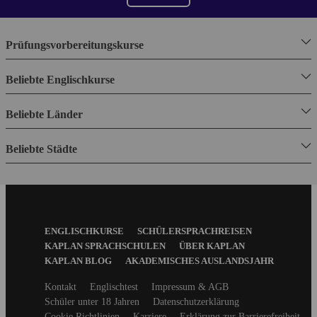
Prüfungsvorbereitungskurse
Beliebte Englischkurse
Beliebte Länder
Beliebte Städte
Footer
ENGLISCHKURSE
SCHÜLERSPRACHREISEN
Menu
KAPLAN SPRACHSCHULEN
ÜBER KAPLAN
KAPLAN BLOG
AKADEMISCHES AUSLANDSJAHR
Secondary
Kontakt
Englischtest
Impressum & AGB
footer
Schüler unter 18 Jahren
Datenschutzerklärung
Cookie Richtlinien
Karriere
Erklärung zur Barrierefreiheit