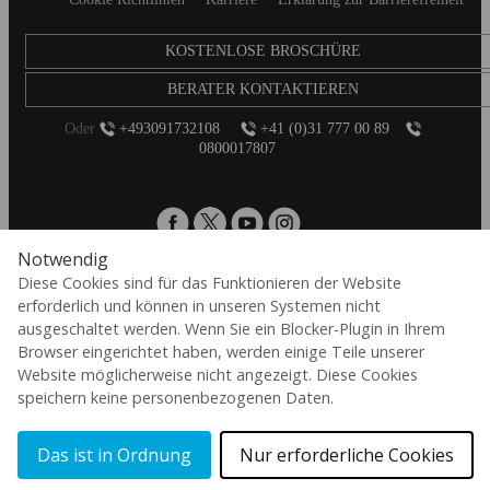
KOSTENLOSE BROSCHÜRE
BERATER KONTAKTIEREN
Oder
+493091732108
+41 (0)31 777 00 89
0800017807
Notwendig
Diese Cookies sind für das Funktionieren der Website
KAPLAN BLOG
erforderlich und können in unseren Systemen nicht
ausgeschaltet werden. Wenn Sie ein Blocker-Plugin in Ihrem
Browser eingerichtet haben, werden einige Teile unserer
de
Website möglicherweise nicht angezeigt. Diese Cookies
speichern keine personenbezogenen Daten.
© 2026 Aspect International Language Academies Ltd, Reg No: 2162156 / VAT
No: 152088224 / Reg office: 5 Bloomsbury Place, London, England, WC1A 2QP
Das ist in Ordnung
Nur erforderliche Cookies