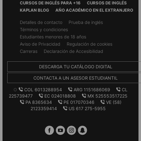
Footer
disclosures
para consultar el manual.
CURSOS DE INGLÉS PARA +16
CURSOS DE INGLÉS
Menu
KAPLAN BLOG
AÑO ACADÉMICO EN EL EXTRANJERO
Edad mínima
Secondary
Detalles de contacto
Prueba de inglés
16+
footer
Términos y condiciones
Estudiantes menores de 18 años
Nivel de ingreso
Aviso de Privacidad
Regulación de cookies
Desde principiante hasta intermedio, según el curso
Carreras
Declaración de Accesibilidad
Cursos
DESCARGA TU CATÁLOGO DIGITAL
Inglés general
,
Inglés de negocios
,
Semi-intensivo
,
Intensivo
,
CONTACTA A UN ASESOR ESTUDIANTIL
Preparación para el examen IELTS
,
Preparación para el examen
Cambridge
O
COL 6013288954
ARG 1151686069
CL
225739477
EC 024018808
MX 525553517225
Tamaño promedio de la clase
PA 8365634
PE 017070346
VE (58)
2123359414
US 617 275-5955
16 estudiantes (máximo 17)
Duración del curso
De 1 a 52 semanas. Cuanto más tiempo estudies, más