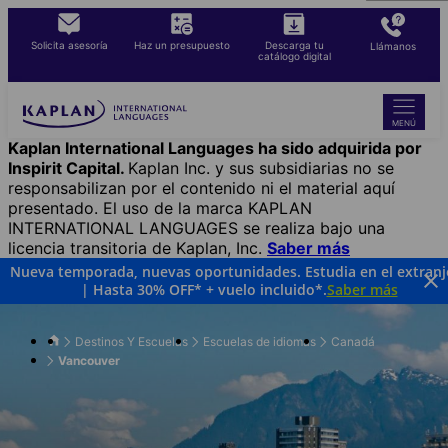
Pasar
al
Solicita asesoría
Haz un presupuesto
Descarga tu
Llámanos
contenido
catálogo digital
principal
MENÚ
Kaplan International Languages ha sido adquirida por
Inspirit Capital.
Kaplan Inc. y sus subsidiarias no se
responsabilizan por el contenido ni el material aquí
presentado. El uso de la marca KAPLAN
INTERNATIONAL LANGUAGES se realiza bajo una
licencia transitoria de Kaplan, Inc.
Saber más
Nueva temporada, nuevas oportunidades. Estudia en el extranj
| Hasta 30% OFF* + vuelo incluido*.
Saber más
Destinos Y Escuelas
Escuelas de idiomas
Canadá
Vancouver