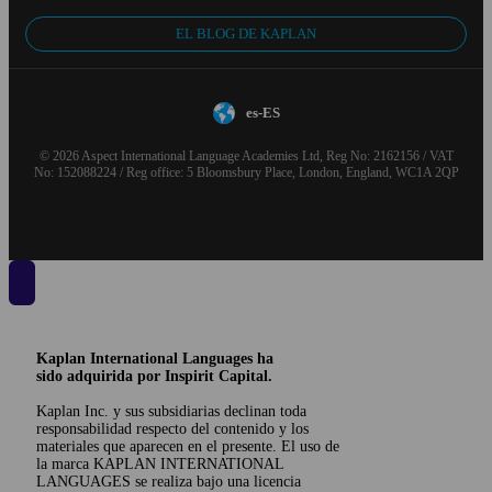
EL BLOG DE KAPLAN
es-ES
© 2026 Aspect International Language Academies Ltd, Reg No: 2162156 / VAT
No: 152088224 / Reg office: 5 Bloomsbury Place, London, England, WC1A 2QP
Kaplan International Languages ha
sido adquirida por Inspirit Capital.
Kaplan Inc. y sus subsidiarias declinan toda
responsabilidad respecto del contenido y los
materiales que aparecen en el presente. El uso de
la marca KAPLAN INTERNATIONAL
LANGUAGES se realiza bajo una licencia