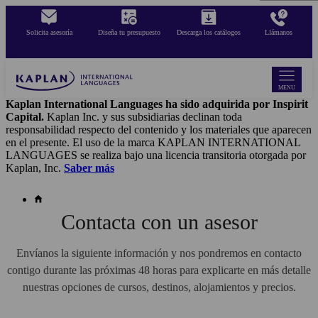
Skip
to
Solicita asesoría
Diseña tu presupuesto
Descarga los catálogos
Llámanos
main
content
MENU
Kaplan International Languages ha sido adquirida por Inspirit
Capital.
Kaplan Inc. y sus subsidiarias declinan toda
responsabilidad respecto del contenido y los materiales que aparecen
en el presente. El uso de la marca KAPLAN INTERNATIONAL
LANGUAGES se realiza bajo una licencia transitoria otorgada por
Kaplan, Inc.
Saber más
Contacta con un asesor
Envíanos la siguiente información y nos pondremos en contacto
contigo durante las próximas 48 horas para explicarte en más detalle
nuestras opciones de cursos, destinos, alojamientos y precios.