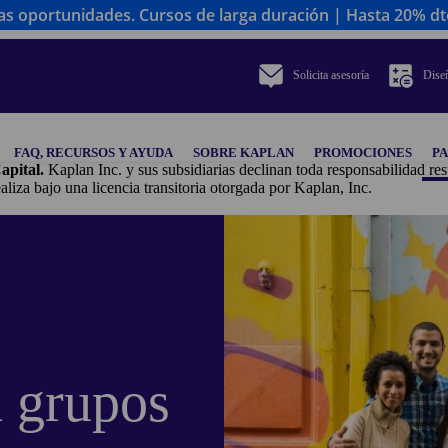
 oportunidades. Cursos de larga duración | Hasta 20% dto.
Solicita asesoría
Diseñ
FAQ, RECURSOS Y AYUDA
SOBRE KAPLAN
PROMOCIONES
P
apital.
Kaplan Inc. y sus subsidiarias declinan toda responsabilidad res
o una licencia transitoria otorgada por Kaplan, Inc.
 grupos