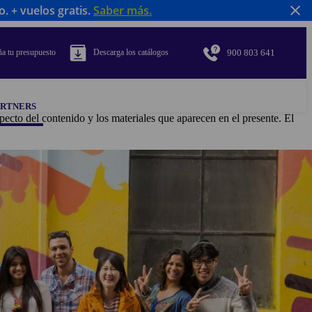
 + vuelos gratis.
Saber más
.
900 803 641
a tu presupuesto
Descarga los catálogos
ARTNERS
pecto del contenido y los materiales que aparecen en el presente. El