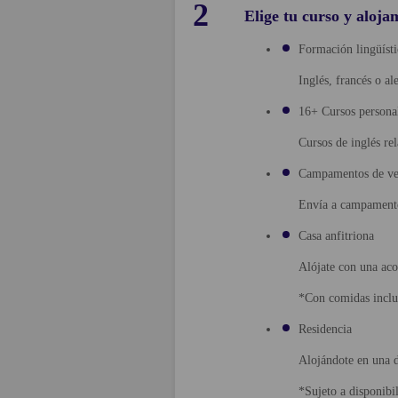
2
Elige tu curso y aloja
Formación lingüísti
Inglés, francés o a
16+ Cursos persona
Cursos de inglés re
Campamentos de ver
Envía a campamentos
Casa anfitriona
Alójate con una aco
*Con comidas inclui
Residencia
Alojándote en una d
*Sujeto a disponibil