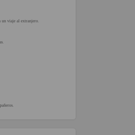
un viaje al extranjero.
as.
pañeros.