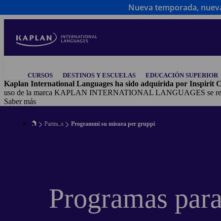
Nueva temporada, nuevas
Skip
to
main
content
Main
CURSOS
DESTINOS Y ESCUELAS
EDUCACIÓN SUPERIOR
navigation
Kaplan International Languages ha sido adquirida por Inspirit C
uso de la marca KAPLAN INTERNATIONAL LANGUAGES se realiza baj
Saber más
Partners
Programmi su misura per gruppi
Programas para