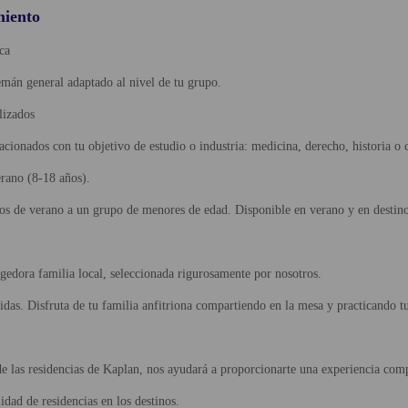
miento
ca
lemán general adaptado al nivel de tu grupo.
lizados
lacionados con tu objetivo de estudio o industria: medicina, derecho, historia o
ano (8-18 años).
 de verano a un grupo de menores de edad. Disponible en verano y en destinos
gedora familia local, seleccionada rigurosamente por nosotros.
das. Disfruta de tu familia anfitriona compartiendo en la mesa y practicando tus
e las residencias de Kaplan, nos ayudará a proporcionarte una experiencia comp
idad de residencias en los destinos.