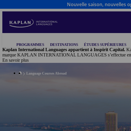
Nouvelle saison, nouvelles op
Aller
au
contenu
principal
Main
PROGRAMMES
DESTINATIONS
ÉTUDES SUPÉRIEURES
navigation
Kaplan International Languages appartient à Inspirit Capital.
Ka
marque KAPLAN INTERNATIONAL LANGUAGES s’effectue en vertu d’
En savoir plus
Language Courses Abroad