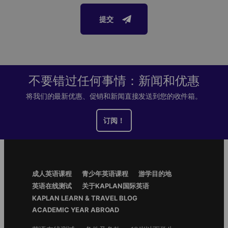
认证考试场地
Offers modern studio rooms
Offers luxurious accommodation with a suite of
提交
impressive social spaces including a sky lounge
Private kitchens and bathrooms
我们的伦敦学校是Trinity exam centre和 CELTA 培训中心
Includes a gym, cinema room, art and dance
Common spaces include a cinema room and communal
学校公共假期
studios, a courtyard
kitchen
Studio rooms allow you to live independently and
查看学校公共假期
Private and shared bathrooms available
live the lifestyle that suits you
不要错过任何事情：新闻和优惠
伦敦学校审计报告
Located in Canada Water, Scape has everything you need to stay
Close to some of London's best restaurants, bars
将我们的最新优惠、促销和新闻直接发送到您的收件箱。
in one of the most exciting cities in the world. A stone's throw
and nightlife, and lovely Shoreditch Park and
本校受到监管机构的审核，您可以在线上阅读针对我们位于伦敦的
from central London and even closer to the iconic London Bridge
Regent's Canal
英语学校的
British Council
最新线上报告
订阅！
area of the city, Canada Water is a riverside neighbourhood which
2-minute walk from Old Street Tube
enjoys close proximity to trendy Bermondsey, famed for it's street
了解更多此学校的信息
food markets and craft beer scene, as well as London Bridge,
IQ Shoreditch
which is home to the famous Borough Market and The Shard. The
下载简介
Download Accommodation Fact File
residence itself offers modern ensuite rooms with bathrooms and
Footer
成人英语课程
青少年英语课程
游学目的地
shared kitchen. The beautiful common spaces include a cinema
Menu
Download fact files
英语在线测试
关于KAPLAN国际英语
room and communal kitchen, as well as access to a gym
KAPLAN LEARN & TRAVEL BLOG
认证和会员
ACADEMIC YEAR ABROAD
Ensuite rooms
这所 Kaplan 国际语言学校获得了英国文化协会的认可，并且是