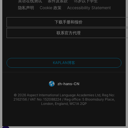
Secondary
英语在线测试
条件及条款
18岁以下学生
English UK 的成员。这些都是备受推崇的组织，代表并帮助维
Communal kitchen
footer
Aldgate Residence
隐私声明
Cookie 政策
Accessibility Statement
护该国最好的英语语言学校。
Cinema room
580
GBP
*学生推荐基于 2018 年接受调查的 Kaplan 学生。
每周
Onsite gym
下载手册和报价
Central location
联系官方代理
Offers modern studio accommodation to students
in London, with onsite social spaces
Small double bed, desk & chair, wardrobe and
ensuite bathroom
Kitchen includes microwave, sink, hob, fridge,
KAPLAN博客
dining area with a chair
A 2-minute walk from Old Street Tube, IQ Shoreditch offers
Games room, sky lounge, karaoke room and
luxurious accommodation with a suite of impressive social spaces
cinema room
zh-hans-CN
including a sky lounge. It’s studio rooms allow you to live
Time to the school: 32 mins by tube / LBR - 24
independently and live the lifestyle that suits you. The
© 2026 Aspect International Language Academies Ltd, Reg No:
mins by tube
accommodation is complemented by a range of excellent social
2162156 / VAT No: 152088224 / Reg office: 5 Bloomsbury Place,
London, England, WC1A 2QP
and study areas. There is a gym, cinema room, art and dance
Aldgate Residence
studios, a courtyard, and a spacious top-floor sky lounge with
Download Accommodation Fact File
incredible views across the city. IQ Shoreditch is just a short 20-
minute tube to both schools. You will also be close to some of