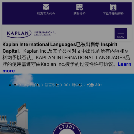
Skip
to
联系官方代办
获取报价
下载手册和报价
main
content
MENU
Kaplan International Languages已被出售给 Inspirit
Capital。
Kaplan Inc.及其子公司对文中出现的所有内容和材
料均予以否认。KAPLAN INTERNATIONAL LANGUAGES品
牌的使用需遵守由Kaplan Inc.授予的过渡性许可协议。
Learn
more
游学目的地
語言學校
30+ 所学校
伦敦 30+