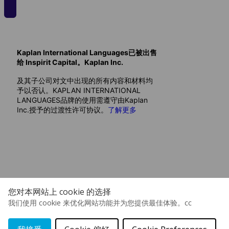
Download fact files
London's best restaurants, bars and nightlife, and lovely
Shoreditch Park and Regent's Canal.
Offers luxurious accommodation with a suite of
Kaplan International Languages已被出售
Battersea Residence
impressive social spaces including a sky lounge
给 Inspirit Capital。Kaplan Inc.
540
GBP
Includes a gym, cinema room, art and dance studios, a
及其子公司对文中出现的所有内容和材料均
每周
courtyard
予以否认。KAPLAN INTERNATIONAL
LANGUAGES品牌的使用需遵守由Kaplan
Studio rooms allow you to live independently and live
有关住宿的详细信息即将发布， 如果你想了解更多信息，请联系
Inc.授予的过渡性许可协议。
了解更多
the lifestyle that suits you
我们的顾问
Close to some of London's best restaurants, bars and
nightlife, and lovely Shoreditch Park and Regent's Canal
Battersea Residence
Download Accommodation Fact File
2-minute walk from Old Street Tube
Download fact files
Offers modern studio accommodation to students in
London, with onsite social spaces
您对本网站上 cookie 的选择
我们使用 cookie 来优化网站功能并为您提供最佳体验。cc
Small double bed, desk & chair, wardrobe and ensuite
bathroom
Urbanest Hoxton