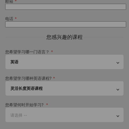
430
GBP
邮箱
浏览所有照片
每周
电话
Offers modern studio rooms
地点
Private kitchens and bathrooms
如果你乐于沉浸在当地文化中，寄宿家庭会是你完美的选择。轻松舒
您感兴趣的课程
Common spaces include a cinema room and
5 Bloomsbury Place
适的家庭氛围给学生提供了地道的学习环境，是一种难得的生活体
communal kitchen
London
验。学生可以从每天的生活中自然而然得到学习。
WC1A 2QP
您希望学习哪一门语言？
Private and shared bathrooms available
英国
英语
Open in Maps
Scape Wembley
與我們精心挑選的當地家庭居住在一起
Download Accommodation Fact File
與寄宿家庭一起享受早晚餐
您希望学习哪种英语课程?
在自然的語言環境下練習英文沈浸在新的文化中
Download fact files
灵活长度英语课程
您希望何时开始学习?
Scape Canada Water
请选择 --
540
GBP
每周