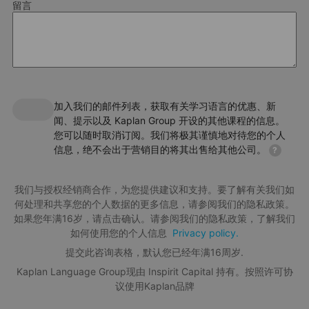
留言
Ensuite rooms
Communal kitchen
Cinema room
其他信息
Onsite gym
加入我们的邮件列表，获取有关学习语言的优惠、新
Central location
闻、提示以及 Kaplan Group 开设的其他课程的信息。
大学安置服务
Located in Wembley Park, Scape Wembley has everything you
您可以随时取消订阅。我们将极其谨慎地对待您的个人
need to stay in one of the most exciting cities in the world. A
我们与全球优质的大学和学院建立了密切的合作关系，我们的大学
Scape Canada Water
信息，绝不会出于营销目的将其出售给其他公司。
?
stone's throw from central London, Wembley Park is a melting pot
Download Accommodation Fact File
安置服务 (UPS) 为在Kaplan就读的学生提供到那裏学习的机会。
了
of culture with many restaurants and bars lining the streets,
解更多
。
我们与授权经销商合作，为您提供建议和支持。要了解有关我们如
Download fact files
including the famous Wembley Stadium, which hosts sports
工作人員提供多國語言服務
何处理和共享您的个人数据的更多信息，请参阅我们的隐私政策。
events and concerts all year. The residence itself offers modern
如果您年满16岁，请点击确认。请参阅我们的隐私政策，了解我们
studio rooms with private kitchens and bathrooms, meaning you
法语、德语、希腊语、意大利语、波兰语、葡萄牙语、西班牙语
如何使用您的个人信息
Privacy policy.
can truly relax after a busy day in the capital. The beautiful
common spaces include a cinema room and communal kitchen;
提交此咨询表格，默认您已经年满16周岁.
教师资格证
IQ Shoreditch
perfect for socialising and practising your English after class and
Kaplan Language Group现由 Inspirit Capital 持有。按照许可协
所有教师都具有学士学位教育水平，并且通过 CELTA 或其同等资
an on-site gym makes it easy to stay fit whilst you study.
610
GBP
议使用Kaplan品牌
格。部分教师更拥有应用语言学的高级 DELTA 资格，PGCE 或 MA
每周