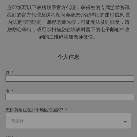
WiFi
立即填写以下表格联系官方代理，获得您的专属游学资讯
我们的官方代理及课程顾问会给您介绍详细的课程信息 国
寄宿家庭
学校图集
内法定假期期间，课程老师休假，可能无法及时回复，请
260
GBP
Most popular
您耐心等待，或可以扫描您在填表时留下的电子邮箱中收
每周
伦敦 30+ 学校照片集锦
到的二维码添加老师微信。
與我們精心挑選的當地家庭居住在一起
與寄宿家庭一起享受早晚餐
个人信息
在自然的語言環境下練習英文沈浸在新的文化中
姓
寄宿家庭
Intensive
Semi-Intensive
名
Perfect your speaking,
Build a strong f
您目前居住在那个地区或国家?
1/16
reading, writing, listening,
the English lang
请选择 --
grammar, while building a big
also having enou
Scape Wembley
working vocabulary.
explore your cho
Learn more
Learn more