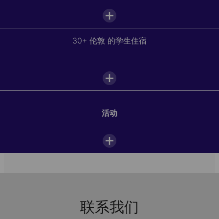
30+ 伦敦 的学生住宿
学校设施
Academic Year Abroad programs in
教室
London 30+
活动
互动电子白板
Download your city's school guide
and discover your
Do you want to improve your speaking confidence, ace
accommodation options.
an academic exam or get ready for the professional
户外空间
world? Tailor your program and start your academic
adventure.
学生休息室
*Courses are subject to regulatory
approval/accreditation
自习室
联系我们
All Programs
Language & Culture
University Pr