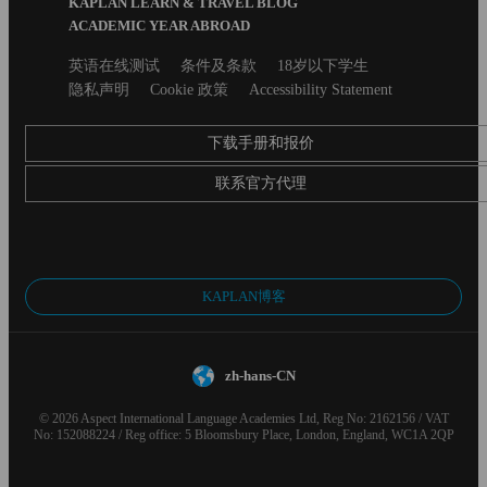
KAPLAN LEARN & TRAVEL BLOG
ACADEMIC YEAR ABROAD
Secondary
英语在线测试
条件及条款
18岁以下学生
footer
隐私声明
Cookie 政策
Accessibility Statement
下载手册和报价
联系官方代理
KAPLAN博客
zh-hans-CN
© 2026 Aspect International Language Academies Ltd, Reg No: 2162156 / VAT
No: 152088224 / Reg office: 5 Bloomsbury Place, London, England, WC1A 2QP