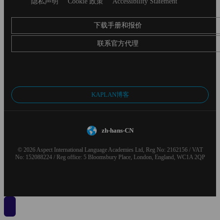
隐私声明
Cookie 政策
Accessibility Statement
下载手册和报价
联系官方代理
KAPLAN博客
zh-hans-CN
© 2026 Aspect International Language Academies Ltd, Reg No: 2162156 / VAT
No: 152088224 / Reg office: 5 Bloomsbury Place, London, England, WC1A 2QP