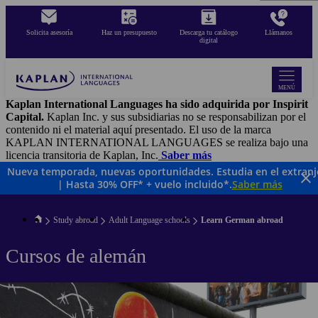
Pasar
al
Solicita asesoría
Haz un presupuesto
Descarga tu catálogo
Llámanos
contenido
digital
principal
MENÚ
Kaplan International Languages ha sido adquirida por Inspirit
Capital.
Kaplan Inc. y sus subsidiarias no se responsabilizan por el
contenido ni el material aquí presentado. El uso de la marca
KAPLAN INTERNATIONAL LANGUAGES se realiza bajo una
licencia transitoria de Kaplan, Inc.
Saber más
Nueva temporada, nuevas oportunidades. Estudia en el extranj
| Hasta 30% OFF* + vuelo incluido*.
Saber más
Study abroad
Adult Language schools
Learn German abroad
Cursos de alemán