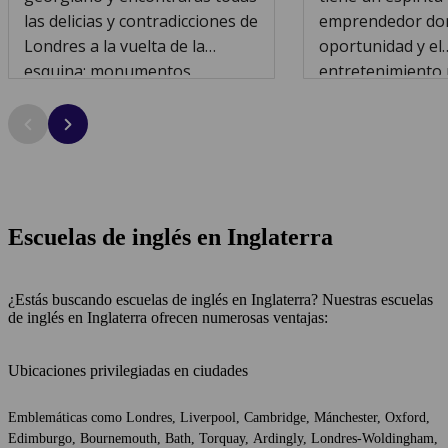
las delicias y contradicciones de
emprendedor don
Londres a la vuelta de la
oportunidad y el
esquina: monumentos
entretenimiento
antiguos y rascacielos
lejos. Explora lo
relucientes, boutiques de moda
lugares histórico
emergentes y museos
como Trafalgar S
majestuosos, una vida
Ben y el Palacio 
nocturna tentadora y jardines
Buckingham, mie
reales. Las agitadas calles
sumerges en la f
Escuelas de inglés en Inglaterra
empedradas del famoso
riqueza cultural d
mercado londinense de Covent
Desde nuestra es
Garden también están a solo
ubicada en el co
¿Estás buscando escuelas de inglés en Inglaterra? Nuestras escuelas
de inglés en Inglaterra ofrecen numerosas ventajas:
unos minutos.
Londres, tendrás
privilegiado a est
atracciones. Ade
Ubicaciones privilegiadas en ciudades
recorrer vibrant
Emblemáticas como Londres, Liverpool, Cambridge, Mánchester, Oxford,
disfrutar de una
Edimburgo, Bournemouth, Bath, Torquay, Ardingly, Londres-Woldingham,
asistir a un conci