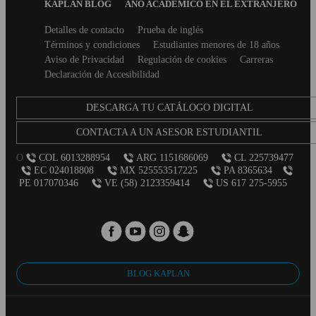
Menu
KAPLAN BLOG
AÑO ACADÉMICO EN EL EXTRANJERO
Secondary
Detalles de contacto
Prueba de inglés
footer
Términos y condiciones
Estudiantes menores de 18 años
Aviso de Privacidad
Regulación de cookies
Carreras
Declaración de Accesibilidad
DESCARGA TU CATÁLOGO DIGITAL
CONTACTA A UN ASESOR ESTUDIANTIL
O
COL 6013288954
ARG 1151686069
CL 225739477
EC 024018808
MX 525553517225
PA 8365634
PE 017070346
VE (58) 2123359414
US 617 275-5955
BLOG KAPLAN