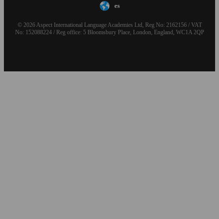
es
© 2026 Aspect International Language Academies Ltd, Reg No: 2162156 / VAT
No: 152088224 / Reg office: 5 Bloomsbury Place, London, England, WC1A 2QP