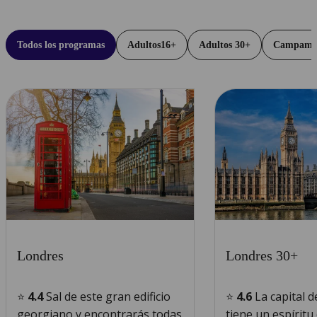
Todos los programas
Adultos16+
Adultos 30+
Campamen
Saber
Saber
más
más
Londres
Londres 30+
⭐
4.4
Sal de este gran edificio
⭐
4.6
La capital d
georgiano y encontrarás todas
tiene un espíritu