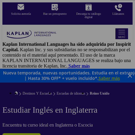
Pasar
al
Solicita asesoría
Haz un presupuesto
Descarga tu catálogo
Llámanos
contenido
digital
principal
MENÚ
Kaplan International Languages ha sido adquirida por Inspirit
Capital.
Kaplan Inc. y sus subsidiarias no se responsabilizan por el
contenido ni el material aquí presentado. El uso de la marca
KAPLAN INTERNATIONAL LANGUAGES se realiza bajo una
licencia transitoria de Kaplan, Inc.
Saber más
Nueva temporada, nuevas oportunidades. Estudia en el extranj
| Hasta 30% OFF* + vuelo incluido*.
Saber más
Destinos Y Escuelas
Escuelas de idiomas
Reino Unido
Estudiar Inglés en Inglaterra
Encuentra tu curso ideal en Inglaterra o Escocia