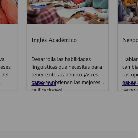
Inglés Académico
Negoc
va
Desarrolla las habilidades
Hablar 
meses
lingüísticas que necesitas para
cambia
 del
tener éxito académico. ¡Así es
tus op
como se obtienen las mejores
en ind
Saber más
Saber
calificaciones!
tecnol