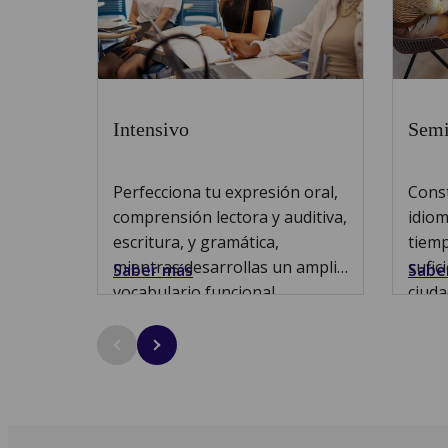
Intensivo
Semi
Perfecciona tu expresión oral,
Const
comprensión lectora y auditiva,
idiom
escritura, y gramática,
tiemp
mientras desarrollas un amplio
sufic
Saber más
Sabe
vocabulario funcional.
ciuda