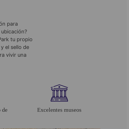
ión para
 ubicación?
Park tu propio
 el sello de
a vivir una
o de
Excelentes museos