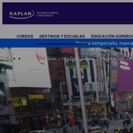
Pasar
al
contenido
principal
Main
CURSOS
DESTINOS Y ESCUELAS
EDUCACIÓN SUPERIO
navigation
Nueva temporada, nuevas 
Destinos Y Escuelas
Escuelas de idiomas
Estados Unidos