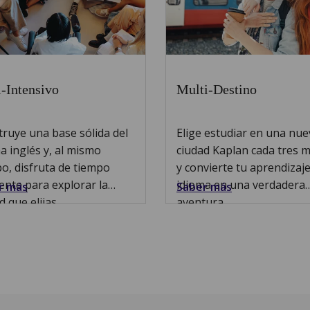
-Intensivo
Multi-Destino
ruye una base sólida del
Elige estudiar en una nue
a inglés y, al mismo
ciudad Kaplan cada tres 
o, disfruta de tiempo
y convierte tu aprendizaje
iente para explorar la
idioma en una verdadera
r más
Saber más
d que elijas.
aventura.