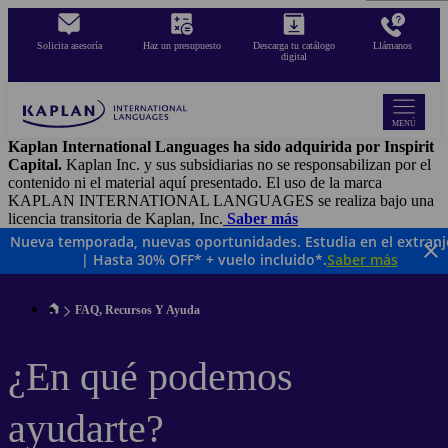
Pasar
al
Solicita asesoría
Haz un presupuesto
Descarga tu catálogo
Llámanos
contenido
digital
principal
MENÚ
Kaplan International Languages ha sido adquirida por Inspirit
Capital.
Kaplan Inc. y sus subsidiarias no se responsabilizan por el
contenido ni el material aquí presentado. El uso de la marca
KAPLAN INTERNATIONAL LANGUAGES se realiza bajo una
licencia transitoria de Kaplan, Inc.
Saber más
Nueva temporada, nuevas oportunidades. Estudia en el extranj
| Hasta 30% OFF* + vuelo incluido*.
Saber más
FAQ, Recursos Y Ayuda
¿En qué podemos
ayudarte?