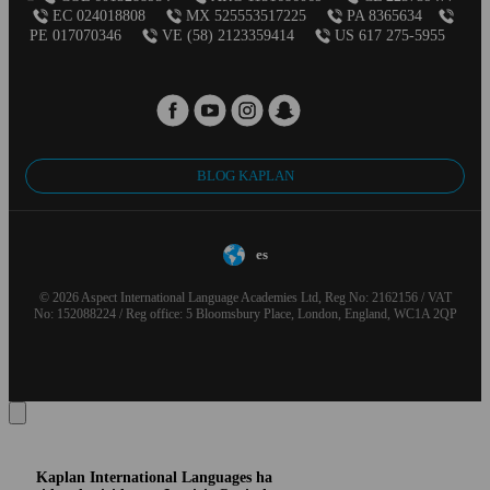
EC 024018808
MX 525553517225
PA 8365634
PE 017070346
VE (58) 2123359414
US 617 275-5955
BLOG KAPLAN
es
© 2026 Aspect International Language Academies Ltd, Reg No: 2162156 / VAT
No: 152088224 / Reg office: 5 Bloomsbury Place, London, England, WC1A 2QP
Kaplan International Languages ha