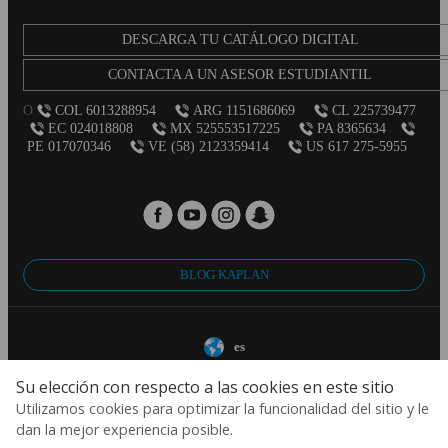
DESCARGA TU CATÁLOGO DIGITAL
CONTACTA A UN ASESOR ESTUDIANTIL
O
COL 6013288954
ARG 1151686069
CL 225739477
EC 024018808
MX 525553517225
PA 8365634
PE 017070346
VE (58) 2123359414
US 617 275-5955
BLOG KAPLAN
es
Su elección con respecto a las cookies en este sitio
© 2026 Aspect International Language Academies Ltd, Reg No: 2162156 / VAT
No: 152088224 / Reg office: 5 Bloomsbury Place, London, England, WC1A 2QP
Utilizamos cookies para optimizar la funcionalidad del sitio y le
dan la mejor experiencia posible.