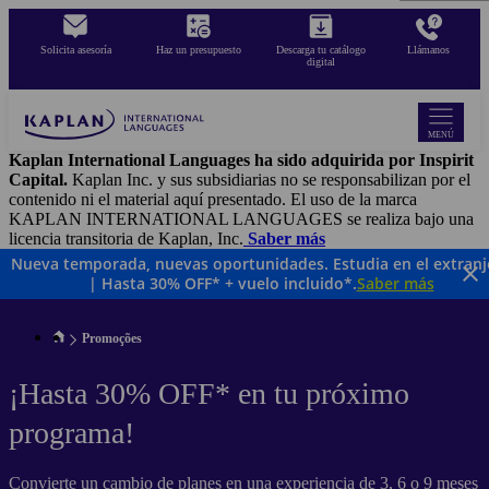
Pasar
al
Solicita asesoría
Haz un presupuesto
Descarga tu catálogo
Llámanos
contenido
digital
principal
MENÚ
Kaplan International Languages ha sido adquirida por Inspirit
Capital.
Kaplan Inc. y sus subsidiarias no se responsabilizan por el
contenido ni el material aquí presentado. El uso de la marca
KAPLAN INTERNATIONAL LANGUAGES se realiza bajo una
licencia transitoria de Kaplan, Inc.
Saber más
Nueva temporada, nuevas oportunidades. Estudia en el extranj
| Hasta 30% OFF* + vuelo incluido*.
Saber más
Promoções
¡Hasta 30% OFF* en tu próximo
programa!
Convierte un cambio de planes en una experiencia de 3, 6 o 9 meses